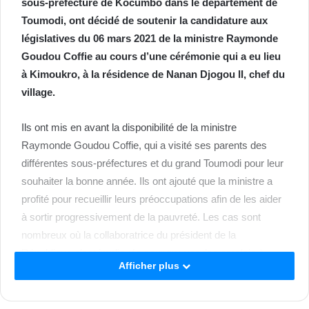
sous-préfecture de Kocumbo dans le département de
Toumodi, ont décidé de soutenir la candidature aux
législatives du 06 mars 2021 de la ministre Raymonde
Goudou Coffie au cours d’une cérémonie qui a eu lieu
à Kimoukro, à la résidence de Nanan Djogou II, chef du
village.
Ils ont mis en avant la disponibilité de la ministre
Raymonde Goudou Coffie, qui a visité ses parents des
différentes sous-préfectures et du grand Toumodi pour leur
souhaiter la bonne année. Ils ont ajouté que la ministre a
profité pour recueillir leurs préoccupations afin de les aider
à sortir progressivement de la pauvreté. Les cas sont
nombreux où la collaboratrice du président de la
République s’est impliquée pour trouver des emplois à
Afficher plus
certains fils et filles de ces localités, pour favoriser des
installations d’infrastructures de développement, pour
soigner des mal-portants, ou même aider au règlement de