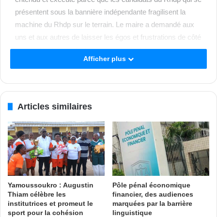
présentent sous la bannière indépendante fragilisent la
machine du Rhdp sur le terrain. Le maire a demandé aux
uns et aux autres de laisser les égos et frustrations de côté
pour l’intérêt du parti et aider le président Alassane
Afficher plus
Ouattara dans sa mission. Il a traduit sa reconnaissance à
la population de Sassandra et lui a demandé de soutenir
Fregoh Mesmin, le candidat du Rhdp dans la zone 065 de
Sassandra et sous-préfecture.
Articles similaires
TAB avec DO
Tags
Législatives 2021
RHDP
Sangaret Zié Léonard
Yamoussoukro : Augustin
Pôle pénal économique
Thiam célèbre les
financier, des audiences
institutrices et promeut le
marquées par la barrière
sport pour la cohésion
linguistique