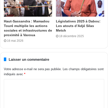
cérémonie de consolidation d’unité et d’union.
Aboubacar Al Syddick à Bouaké
Haut-Sassandra : Mamadou
Législatives 2025 à Dabou:
Touré multiplie les actions
Les atouts d’Adjé Silas
Tags
Amadou Koné
Bouaké
Législatives 2021
sociales et infrastructures de
Metch
proximité à Vavoua
18 décembre 2025
16 mai 2026
Laisser un commentaire
Votre adresse e-mail ne sera pas publiée.
Les champs obligatoires sont
indiqués avec
*