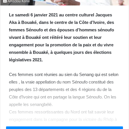
Amadou Koné
Le samedi 6 janvier 2021 au centre culturel Jacques
Aka à Bouaké, dans le centre de la Côte d’Ivoire, des
femmes Sénoufo et des épouses d’hommes sénoufo
vivant à Bouaké ont réitéré leur soutien et leur
engagement pour la promotion de la paix et du vivre
ensemble à Bouaké, à quelques jours des élections
législatives 2021.
Ces femmes sont réunies au sien du Senang qui est selon
elles , la vraie appellation du nom Sénoufo constitué des
peuples des 13 départements et des 4 régions du de la
Côte d’Ivoire qui ont en partage la langue Sénoufo. On les
appelle les senangbélé.
Ces femmes ressortissantes du Nord ont fait savoir leur
engagement dans la campagne pour la victoire du Rhdp à
l’élection législative dans la circonscription électorale de