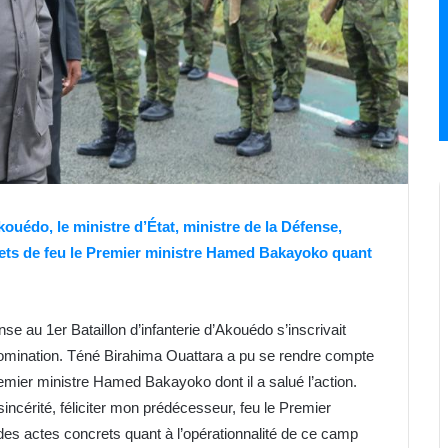
ouédo, le ministre d’État, ministre de la Défense,
rets de feu le Premier ministre Hamed Bakayoko quant
se au 1er Bataillon d’infanterie d’Akouédo s’inscrivait
 nomination. Téné Birahima Ouattara a pu se rendre compte
remier ministre Hamed Bakayoko dont il a salué l’action.
sincérité, féliciter mon prédécesseur, feu le Premier
s actes concrets quant à l’opérationnalité de ce camp