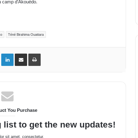
au camp d’Akouédo.
ko
Téné Birahima Ouattara
ok
Twitter
Linkedin
Partager par email
Imprimer
uct You Purchase
 list to get the new updates!
or sit amet, consectetur.