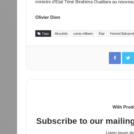
ministre d’État Téné Birahima Ouattara au nouve
Olivier Dion
Tags
Akouédo
camp militaire
État
Hamed Bakayo
Facebo
With Prod
Subscribe to our mailing
Lorem ipsum dol