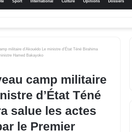
té
Sport
International
Culture
Opinions
Dossiers
ussa Traoré Koudougou rend hommage aux femmes de Morondo
amp militaire d’Akouédo Le ministre d’État Téné Birahima
r ministre Hamed Bakayoko
veau camp militaire
istre d’État Téné
a salue les actes
ar le Premier