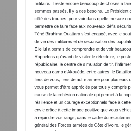
militaire. Il reste encore beaucoup de choses à fair
sommes passés, il y a des besoins. Le Président d
côté des troupes, pour voir dans quelle mesure nou
permettre de faire face aux nouveaux défis sécuritai
Téné Birahima Ouattara s’est engagé, avec le souti
de vie des militaires et de sécurisation des populati
Elle lui a permis de comprendre et de voir beaucoup
Rappelons qu’avant de visiter le réfectoire, le p
républicaine, le centre de simulation de tir, l’infirm
nouveau camp d’Akouédo, entre autres, le Bataillon d
fiers de vous, fiers de notre armée pour plusieurs 
vous permet d’être appréciés par tous y compris p
cause de la cohésion nationale qui permet à la pop
résilience et un courage exceptionnels face à cett
envie grâce à cette image positive que vous véhicu
à rejoindre vos rangs, dans le cadre du recrutemen
général des Forces armées de Côte d’Ivoire, le g