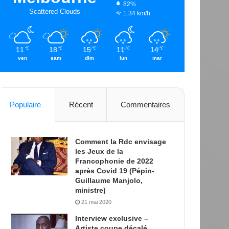
82%
Scattered Clouds
1.34 km/h
11
18
15
11
14
℃
℃
℃
℃
℃
ven
sam
dim
lun
mar
Populaire
Récent
Commentaires
Comment la Rdc envisage
les Jeux de la
Francophonie de 2022
après Covid 19 (Pépin-
Guillaume Manjolo,
ministre)
21 mai 2020
Interview exclusive –
Artiste coupe décalé