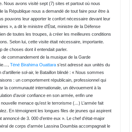
e. Nous avons visité sept (7) sites et partout où nous
e la République nous a demandé de tout faire pour être à
s pouvons leur apporter le confort nécessaire devant leur
res », a dit le ministre d’État, ministre de la Défense
en de toutes les troupes, à créer les meilleures conditions
ons. Selon lui, cette visite était nécessaire, importante.
 de choses dont il entendait parler.
oste de commandement de la musique de la Garde
erie…,
Téné Birahima Ouattara
s’est adressé aux unités du
’artillerie sol-air, le Bataillon blindé : « Nous sommes
raisons : un comportement républicain, professionnel qui
ar la communauté internationale, un dévouement à la
ulation d’avoir confiance en son armée, enfin une
e nouvelle menace qu’est le terrorisme (…) L’armée fait
lez. En témoignent les longues files de jeunes qui aspirent
t annoncé de 3. 000 d’entre eux ». Le chef d’état-major
énéral de corps d’armée Lassina Doumbia accompagnait le