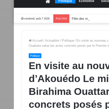
Accueil
Politique
Économie
Socié
A la Une
Fête des mères 2026:Mo
vendredi, août 7 2026
Accueil
/
Actualités
/
Politique
/
En visite au nouveau c
Ouattara salue les actes concrets posés par le Premie
Politique
En visite au nou
d’Akouédo Le min
Birahima Ouattar
concrets posés p