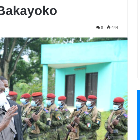
 Bakayoko
0
444