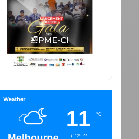
Weather
11
℃
Melbourne
12º - 9º