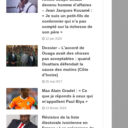
devenu homme d’affaires
– Jean Jacques Kouamé :
« Je suis un petit-fils de
cordonnier qui n’a pas
compté sur la richesse de
son père »
12 juin 2020
Dossier – L’accord de
Ouaga avait des choses
pas acceptables : quand
Ouattara défendait la
cause des mutins (Côte
d’Ivoire)
26 mai 2017
Max Alain Gradel : « Ce
que je réponds à ceux qui
m’appellent Paul Biya »
13 février 2024
Révision de la liste
électorale ivoirienne en
France : Les précisions de