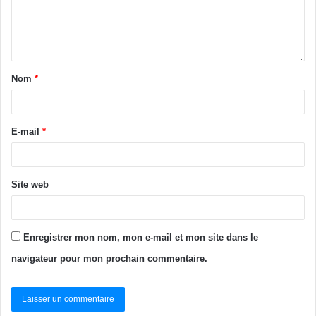
réponse militaire proportionnée, il nous faut prendre en
compte la question du développement économique
équilibré et de la justice sociale. Le débat est ainsi lancé, je
vous souhaite de fructueux échanges », a souhaité le
Nom
*
ministre de la défense,
Téné Birahima Ouattara
.
J-H Koffo
E-mail
*
Tags
Alassane Ouattara
État
sécurité
Téné Birahima Ouattara
Site web
Enregistrer mon nom, mon e-mail et mon site dans le
navigateur pour mon prochain commentaire.