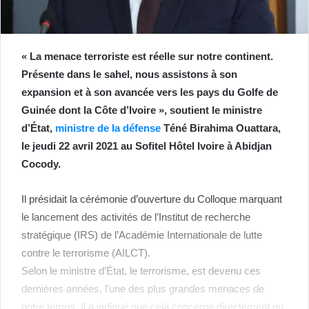
« La menace terroriste est réelle sur notre continent.
Présente dans le sahel, nous assistons à son
expansion et à son avancée vers les pays du Golfe de
Guinée dont la Côte d’Ivoire », soutient le ministre
d’État,
ministre de la défense
Téné Birahima Ouattara,
le jeudi 22 avril 2021 au Sofitel Hôtel Ivoire à Abidjan
Cocody.
Il présidait la cérémonie d’ouverture du Colloque marquant
le lancement des activités de l’Institut de recherche
stratégique (IRS) de l’Académie Internationale de lutte
contre le terrorisme (AILCT).
Selon le ministre d’État, le terrorisme, est devenu ces
dernières années, l’une des plus grandes menaces de
notre temps. Il a indiqué que cela concerne directement ou