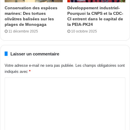
programme social pour les Ivoiriens. C’est pourquoi depuis
Conservation des espèces
Développement industriel-
2012 à ce jour, il a relevé que la Cnps ne cesse de réaliser
marines: Des tortues
Pourquoi la CNPS et la CDC-
olivâtres balisées sur les
CI entrent dans le capital de
des performances économiques et structurelles. « La
plages de Monogaga
la PEIA-PK24
vision de la Cnps est de poursuivre son ambition d’être un
11 décembre 2025
10 octobre 2025
investisseur institutionnel de référence sur le marché local
et régional en mettant l’accent sur l’optimisation de son
portefeuille financier par des placements rentables en vue
Laisser un commentaire
du développement économique et social du pays », s’est
Votre adresse e-mail ne sera pas publiée.
Les champs obligatoires sont
engagé Denis Charles Kouassi
indiqués avec
*
Moustapha Ismaïla
Tags
Adama Kamara
Protection sociale