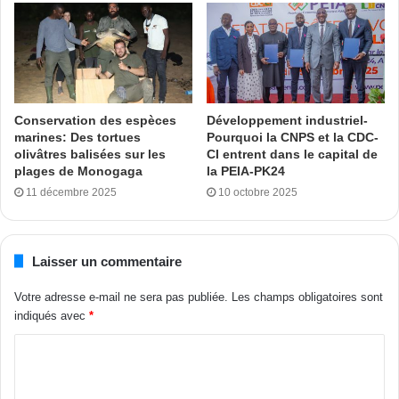
Il faut signaler que le District des Montagnes regorge
beaucoup de potentialités pour la production piscicole : une
bonne hydrométrie et hygrométrie- nombreux bas-fonds
propices à la pisciculture, une station d’alevinage de 4 Ha-
187 pisciculteurs- 1 854 étangs d’une superficie de 87 Ha.
Vu tous ces atouts disponibles à la relance des activités
Conservation des espèces
Développement industriel-
marines: Des tortues
Pourquoi la CNPS et la CDC-
piscicoles, les pisciculteurs du District des Montagnes ont
olivâtres balisées sur les
CI entrent dans le capital de
pris l’engagement de prendre une part importante dans la
plages de Monogaga
la PEIA-PK24
cible nationale annuelle de 150 000 tonnes de poissons à
11 décembre 2025
10 octobre 2025
l’horizon 2025, dans la pratique du professionnalisme
piscicole.
Laisser un commentaire
Touré Abdoulaye avec L. Abdul (Sercom)
Votre adresse e-mail ne sera pas publiée.
Les champs obligatoires sont
indiqués avec
*
Tags
Awa Cissé
district
pisciculture