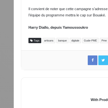
Il convient de noter que cette campagne s’adresse 
l’équipe du programme mettra le cap sur Bouaké.
Harry Diallo, depuis Yamoussoukro
Tags
artisans
banque
digitale
Gude-PME
Pme
Facebo
With Prod