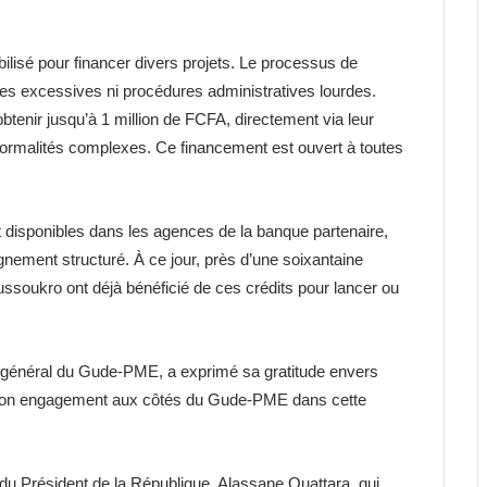
ilisé pour financer divers projets. Le processus de
ties excessives ni procédures administratives lourdes.
obtenir jusqu’à 1 million de FCFA, directement via leur
formalités complexes. Ce financement est ouvert à toutes
isponibles dans les agences de la banque partenaire,
nement structuré. À ce jour, près d’une soixantaine
ussoukro ont déjà bénéficié de ces crédits pour lancer ou
r général du Gude-PME, a exprimé sa gratitude envers
 son engagement aux côtés du Gude-PME dans cette
on du Président de la République, Alassane Ouattara, qui