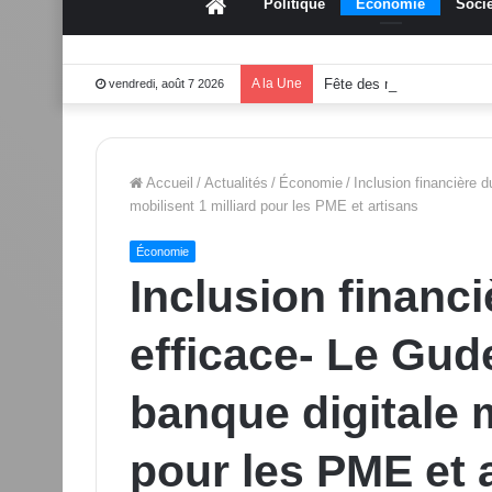
Accueil
Politique
Économie
Socié
A la Une
Fête des mères 2026:Mo
vendredi, août 7 2026
Accueil
/
Actualités
/
Économie
/
Inclusion financière 
mobilisent 1 milliard pour les PME et artisans
Économie
Inclusion financi
efficace- Le Gud
banque digitale m
pour les PME et 