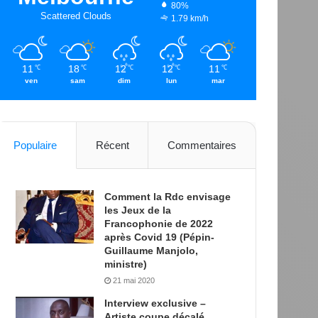
80%
Scattered Clouds
1.79 km/h
11
18
12
12
11
℃
℃
℃
℃
℃
ven
sam
dim
lun
mar
Populaire
Récent
Commentaires
Comment la Rdc envisage
les Jeux de la
Francophonie de 2022
après Covid 19 (Pépin-
Guillaume Manjolo,
ministre)
21 mai 2020
Interview exclusive –
Artiste coupe décalé