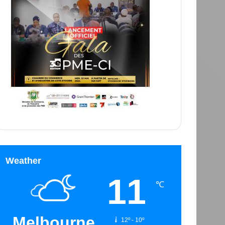
Weather
11
℃
Melbourne
12º - 10º