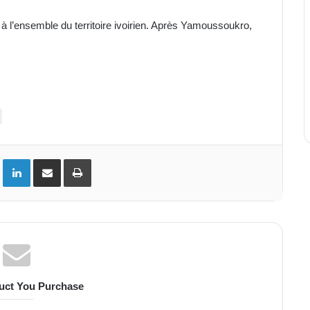
à l’ensemble du territoire ivoirien. Après Yamoussoukro,
ok
Twitter
Linkedin
Partager par email
Imprimer
uct You Purchase