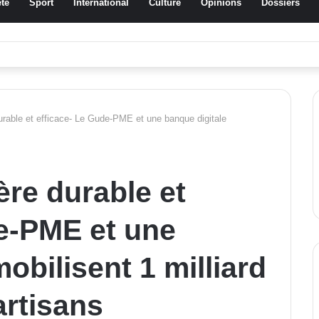
té
Sport
International
Culture
Opinions
Dossiers
ussa Traoré Koudougou rend hommage aux femmes de Morondo
durable et efficace- Le Gude-PME et une banque digitale
ère durable et
e-PME et une
obilisent 1 milliard
artisans