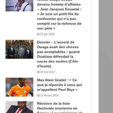
devenu homme d’affaires
– Jean Jacques Kouamé :
« Je suis un petit-fils de
cordonnier qui n’a pas
compté sur la richesse de
son père »
12 juin 2020
Dossier – L’accord de
Ouaga avait des choses
pas acceptables : quand
Ouattara défendait la
cause des mutins (Côte
d’Ivoire)
26 mai 2017
Max Alain Gradel : « Ce
que je réponds à ceux qui
m’appellent Paul Biya »
13 février 2024
Révision de la liste
électorale ivoirienne en
France : Les précisions de