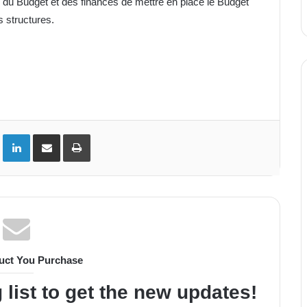
e du Budget et des finances de mettre en place le Budget
s structures.
ok
Twitter
Linkedin
Partager par email
Imprimer
uct You Purchase
 list to get the new updates!