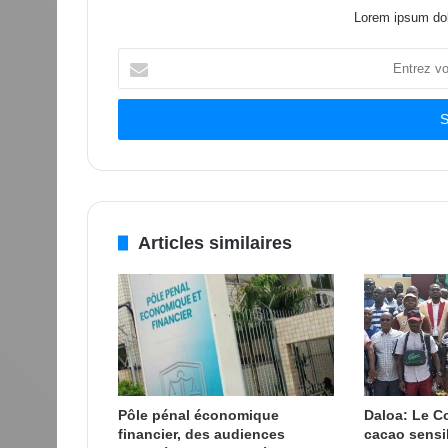
Lorem ipsum dol
Entrez
votre
adresse
Email
Articles similaires
Pôle pénal économique
Daloa: Le Co
financier, des audiences
cacao sensib