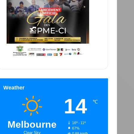
Weather
14
℃
Melbourne
16º - 11º
67%
Clear Sky
0.89 km/h