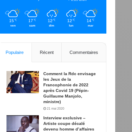
15
17
12
12
14
℃
℃
℃
℃
℃
ven
sam
dim
lun
mar
Populaire
Récent
Commentaires
Comment la Rdc envisage
les Jeux de la
Francophonie de 2022
après Covid 19 (Pépin-
Guillaume Manjolo,
ministre)
21 mai 2020
Interview exclusive –
Artiste coupe décalé
devenu homme d’affaires