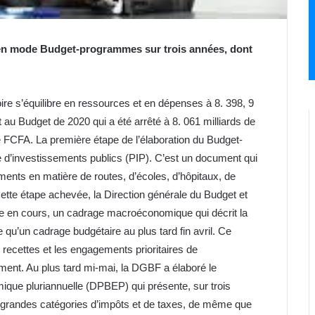
lé en mode Budget-programmes sur trois années, dont
oire s’équilibre en ressources et en dépenses à 8. 398, 9
 au Budget de 2020 qui a été arrêté à 8. 061 milliards de
e FCFA. La première étape de l’élaboration du Budget-
 d’investissements publics (PIP). C’est un document qui
ments en matière de routes, d’écoles, d’hôpitaux, de
Cette étape achevée, la Direction générale du Budget et
nnée en cours, un cadrage macroéconomique qui décrit la
 qu’un cadrage budgétaire au plus tard fin avril. Ce
recettes et les engagements prioritaires de
nt. Au plus tard mi-mai, la DGBF a élaboré le
ue pluriannuelle (DPBEP) qui présente, sur trois
 grandes catégories d’impôts et de taxes, de même que