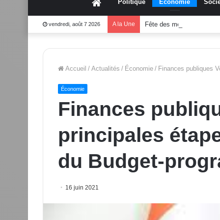
Accueil
Politique
Économie
Socié
A la Une
Fête des mères 2026:Mo
vendredi, août 7 2026
Accueil
/
Actualités
/
Économie
/
Finances publiques Vo
Économie
Finances publiqu
principales étape
du Budget-prog
16 juin 2021