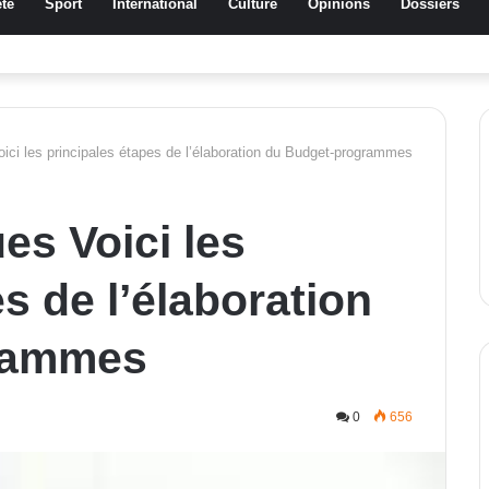
té
Sport
International
Culture
Opinions
Dossiers
ussa Traoré Koudougou rend hommage aux femmes de Morondo
ici les principales étapes de l’élaboration du Budget-programmes
es Voici les
s de l’élaboration
rammes
0
656