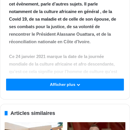
cet évènement, parle d’autres sujets. Il parle
notamment de la culture africaine en général , de la
Covid 19, de sa maladie et de celle de son épouse, de
ses combats pour la justice, de sa volonté de
rencontrer le Président Alassane Ouattara, et de la
réconciliation nationale en Côte d’Ivoire.
Ce 24 janvier 2021 marque la date de la journée
mondiale de la culture africaine et afro descendante,
qu’est-ce cela signifie pour l’homme de culture qu’est
Sidiki Bakaba ?
Afficher plus
Je serai amené à dire : un de plus ! En 1966 il y a eu le
premier Festival mondial des arts nègres ; c’était quelque
chose de grandiose qui nous a donnés, à nous
Articles similaires
adolescents, beaucoup d’espoir quant à l’avenir de notre
communauté à travers le monde. Et depuis, la deuxième