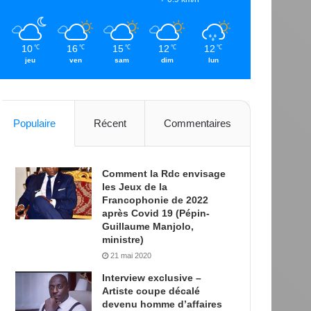
10
16
15
12
12
℃
℃
℃
℃
℃
jeu
ven
sam
dim
lun
Populaire
Récent
Commentaires
Comment la Rdc envisage
les Jeux de la
Francophonie de 2022
après Covid 19 (Pépin-
Guillaume Manjolo,
ministre)
21 mai 2020
Interview exclusive –
Artiste coupe décalé
devenu homme d’affaires