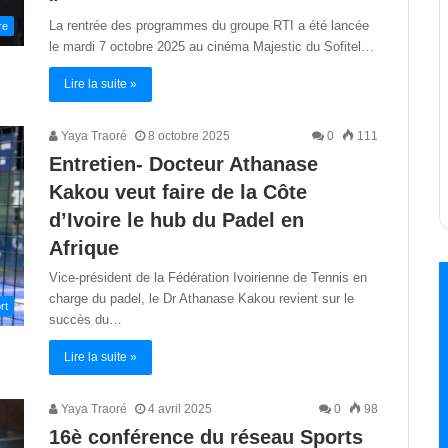
La rentrée des programmes du groupe RTI a été lancée
re
le mardi 7 octobre 2025 au cinéma Majestic du Sofitel…
Lire la suite »
Yaya Traoré
8 octobre 2025
0
111
Entretien- Docteur Athanase
Kakou veut faire de la Côte
d’Ivoire le hub du Padel en
Afrique
Vice-président de la Fédération Ivoirienne de Tennis en
charge du padel, le Dr Athanase Kakou revient sur le
rt
succès du…
Lire la suite »
Yaya Traoré
4 avril 2025
0
98
16è conférence du réseau Sports