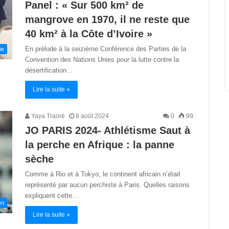
Panel : « Sur 500 km² de
mangrove en 1970, il ne reste que
40 km² à la Côte d’Ivoire »
En prélude à la seizième Conférence des Parties de la
ie
Convention des Nations Unies pour la lutte contre la
désertification…
Lire la suite »
Yaya Traoré
8 août 2024
0
99
JO PARIS 2024- Athlétisme Saut à
la perche en Afrique : la panne
sèche
Comme à Rio et à Tokyo, le continent africain n’était
représenté par aucun perchiste à Paris. Quelles raisons
expliquent cette…
rt
Lire la suite »