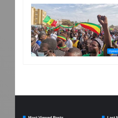
Opinio
Most Viewed Posts
Last 