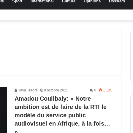
té
Sport
International
Culture
Opinions
Dossiers
a Traoré Koudougou rend hommage aux femmes de Morondo
Yaya Traoré
9 octobre 2025
0
1 135
Amadou Coulibaly: « Notre
ambition est de faire de la RTI le
modèle du service public
audiovisuel en Afrique, à la fois…
»