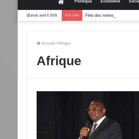
Accueil
Politique
Économie
Socié
A la Une
Fête des mères 2026:Mouss
jeudi, août 6 2026
Accueil
/
Afrique
Afrique