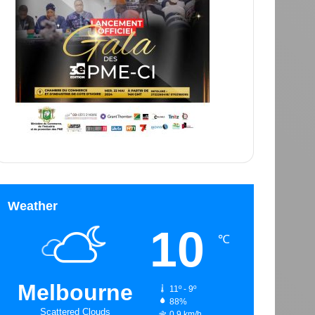
Weather
10
℃
Melbourne
11º - 9º
88%
Scattered Clouds
0.9 km/h