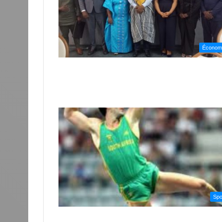
Économ
Spo