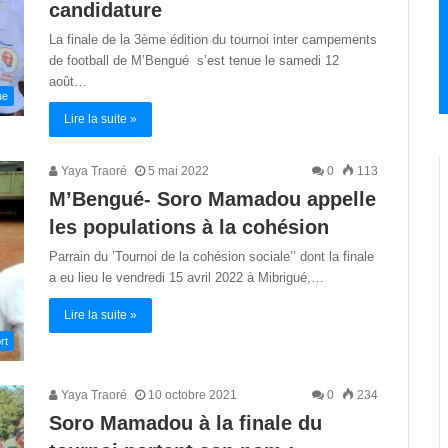
candidature
La finale de la 3ème édition du tournoi inter campements
de football de M’Bengué s’est tenue le samedi 12
août…
ue
Lire la suite »
Yaya Traoré
5 mai 2022
0
113
M’Bengué- Soro Mamadou appelle
les populations à la cohésion
Parrain du ’Tournoi de la cohésion sociale’’ dont la finale
a eu lieu le vendredi 15 avril 2022 à Mibrigué,…
Lire la suite »
rt
Yaya Traoré
10 octobre 2021
0
234
Soro Mamadou à la finale du