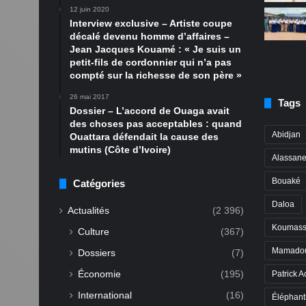
12 juin 2020
Interview exclusive – Artiste coupe
décalé devenu homme d’affaires –
Jean Jacques Kouamé : « Je suis un
petit-fils de cordonnier qui n’a pas
compté sur la richesse de son père »
26 mai 2017
Tags
Dossier – L’accord de Ouaga avait
des choses pas acceptables : quand
Abidjan
Ouattara défendait la cause des
mutins (Côte d’Ivoire)
Alassane
Bouaké
Catégories
Daloa
Actualités
(2 396)
Koumass
Culture
(367)
Mamadou
Dossiers
(7)
Économie
(195)
Patrick A
International
(16)
Éléphant