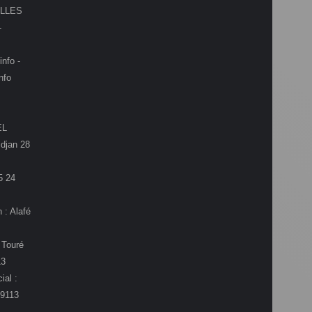
LLES
-
info -
nfo
EL
djan 28
5 24
 : Alafé
 Touré
13
ial :
9113