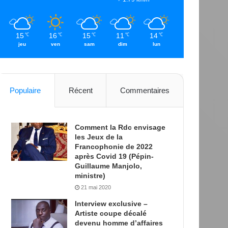
15
16
15
11
14
℃
℃
℃
℃
℃
jeu
ven
sam
dim
lun
Populaire
Récent
Commentaires
Comment la Rdc envisage
les Jeux de la
Francophonie de 2022
après Covid 19 (Pépin-
Guillaume Manjolo,
ministre)
21 mai 2020
Interview exclusive –
Artiste coupe décalé
devenu homme d’affaires