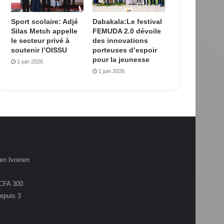
Sport scolaire: Adjé
Dabakala:Le festival
Silas Metch appelle
FEMUDA 2.0 dévoile
le secteur privé à
des innovations
soutenir l’OISSU
porteuses d’espoir
pour la jeunesse
1 juin 2026
1 juin 2026
en Ivoirien
.CFA 300.
depuis 3