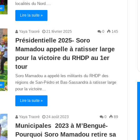
localités du Nord.…
ue
Lire la suite »
Yaya Traoré
21 février 2025
0
145
Présidentielle 2025- Soro
Mamadou appelle à ratisser large
pour la victoire du RHDP au 1er
tour
Soro Mamadou a appelé les militants du RHDP des
régions de San-Pédro et Bas-Sassandra à ratisser large
ue
pour la victoire…
Lire la suite »
Yaya Traoré
24 août 2023
0
89
Municipales 2023 à M’Bengué-
Pourquoi Soro Mamadou retire sa