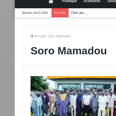
Accueil
Politique
Économie
Socié
A la Une
Fête des mères 2026:Mouss
jeudi, août 6 2026
Accueil
/
Soro Mamadou
Soro Mamadou