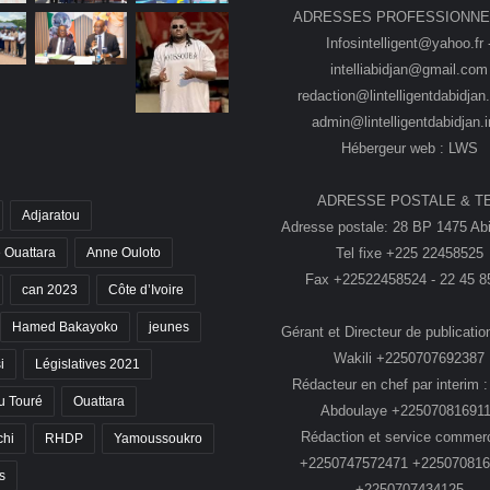
ADRESSES PROFESSIONNE
Infosintelligent@yahoo.fr 
intelliabidjan@gmail.com
redaction@lintelligentdabidjan.
admin@lintelligentdabidjan.i
Hébergeur web : LWS
ADRESSE POSTALE & T
Adjaratou
Adresse postale: 28 BP 1475 Abi
Tel fixe +225 22458525
 Ouattara
Anne Ouloto
Fax +22522458524 - 22 45 8
can 2023
Côte d’Ivoire
Hamed Bakayoko
jeunes
Gérant et Directeur de publication
Wakili +2250707692387
i
Législatives 2021
Rédacteur en chef par interim :
 Touré
Ouattara
Abdoulaye +22507081691
Rédaction et service commerc
chi
RHDP
Yamoussoukro
+2250747572471 +225070816
s
+2250707434125