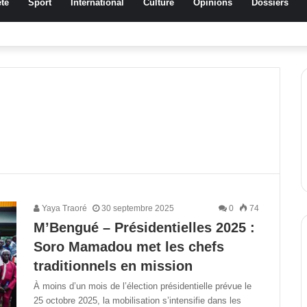
té
Sport
International
Culture
Opinions
Dossiers
a Traoré Koudougou rend hommage aux femmes de Morondo
Yaya Traoré
30 septembre 2025
0
74
M’Bengué – Présidentielles 2025 :
Soro Mamadou met les chefs
traditionnels en mission
À moins d’un mois de l’élection présidentielle prévue le
25 octobre 2025, la mobilisation s’intensifie dans les