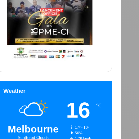
Weather
16
℃
Melbourne
17º - 10º
56%
Scattered Clouds
1.79 km/h