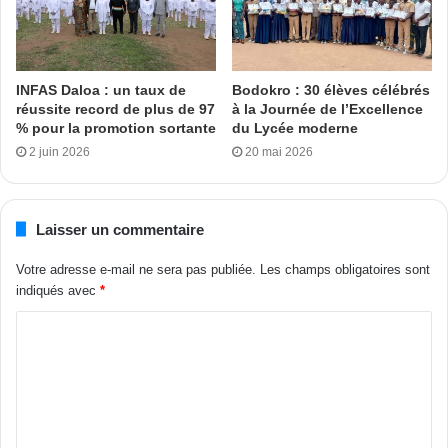
amicale regroupe 64 femmes, agents d’Etat et
fonctionnaires, originaires des régions (Bagoué, Poro, et
Tchologo) du district des savanes en service dans la
capitale politique ivoirienne.
INFAS Daloa : un taux de
Bodokro : 30 élèves célébrés
réussite record de plus de 97
à la Journée de l’Excellence
% pour la promotion sortante
du Lycée moderne
Harry Diallo à Yamoussoukro
2 juin 2026
20 mai 2026
Tags
Fête des mères
Yamoussoukro
Yéo Lacina
Laisser un commentaire
Votre adresse e-mail ne sera pas publiée.
Les champs obligatoires sont
indiqués avec
*