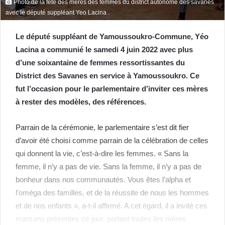
Photo de la fête des mères des femmes du district autonome des savanes
avec le député suppléant Yeo Lacina .
Le député suppléant de Yamoussoukro-Commune, Yéo
Lacina a communié le samedi 4 juin 2022 avec plus
d’une soixantaine de femmes ressortissantes du
District des Savanes en service à Yamoussoukro. Ce
fut l’occasion pour le parlementaire d’inviter ces mères
à rester des modèles, des références.
Parrain de la cérémonie, le parlementaire s’est dit fier
d’avoir été choisi comme parrain de la célébration de celles
qui donnent la vie, c’est-à-dire les femmes. « Sans la
femme, il n’y a pas de vie. Sans la femme, il n’y a pas de
bonheur dans nos communautés. Vous êtes l’alpha et
l’oméga des familles, et de la réussite de nous les hommes
et de nos enfants », a-t-il affirmé. A cet égard, il a invité ces
mamans présentes ce jour, partant toutes les mères