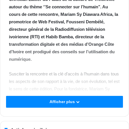
autour du thème ‘’Se connecter sur l’humain’’. Au
cours de cette rencontre, Mariam Sy Diawara Africa, la
promotrice de Web Festival, Fousseni Dembélé,
directeur général de la Radiodiffusion télévision
ivoirienne (RTI) et Habib Bamba, directeur de la
transformation digitale et des médias d’Orange Côte
d’Ivoire ont prodigué des conseils sur l’utilisation du
numérique.
Susciter la rencontre et la clé d’accès à l’humain dans tous
les aspects de son rapport à la vie, de son évolution, tel est
le sens de cette édition. Pour la fondatrice, Mariam Sy
Diawara Africa, Web Festival est un événement qui est
Afficher plus
censé célébrer l’innovation technologique, encourager les
dirigeants à soutenir la croissance du digital dans les
sociétés africaines. La particularité, cette année, c’est de
se connecter sur l’humain d’où, le choix du thème. « Nous