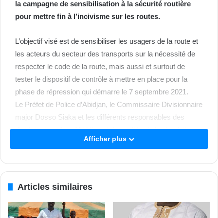
la campagne de sensibilisation à la sécurité routière
pour mettre fin à l’incivisme sur les routes.
L’objectif visé est de sensibiliser les usagers de la route et
les acteurs du secteur des transports sur la nécessité de
respecter le code de la route, mais aussi et surtout de
tester le dispositif de contrôle à mettre en place pour la
phase de répression qui démarre le 7 septembre 2021.
Le Préfet de Police d’Abidjan, le Commissaire Divisionnaire
major Dosso Siaka et les différents responsables des
districts de police d’Abidjan et des unités de la circulation
Afficher plus
visitent depuis ce lundi 23 août 2021 plusieurs espaces
d’embarquements et de débarquements de la capitale
économique pour appuyer les dispositifs déjà en place.
Pour la première étape de l’opération, la délégation a
Articles similaires
sillonné les principaux carrefours de la commune de
Cocody (carrefour la Vie, Riviera 3, Faya, Feh Kessé, Saint