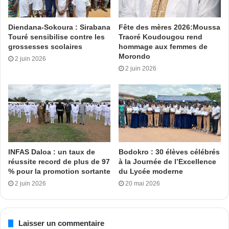
(bactériologie-virologie ,biochimie, hématologie,
immunologie, parasitologie-mycologie, histologie-cytologie )
Diendana-Sokoura : Sirabana
Fête des mères 2026:Moussa
dans le but de diagnostic, de surveillance épidémiologique
Touré sensibilise contre les
Traoré Koudougou rend
ou de recherche (bactériologie-virologie ,biochimie,
grossesses scolaires
hommage aux femmes de
Morondo
hématologie, immunologie, parasitologie-mycologie,
2 juin 2026
2 juin 2026
histologie-cytologie ). « Le laboratoire de biologie médicale
public en tant que service médico-technique, comporte en
son sein des praticiens aussi bien médicaux que
techniques. Les Techniciens et Ingénieurs biologistes sont
les praticiens techniques réalisant les tests biologiques à
partir des prélèvements humains et animaux. (…), la
politique nationale en matière de qualité en Côte d’Ivoire
INFAS Daloa : un taux de
Bodokro : 30 élèves célébrés
réussite record de plus de 97
à la Journée de l’Excellence
met en place un système d’élaboration et d’application des
% pour la promotion sortante
du Lycée moderne
normes et des moyens de contrôles des produits, biens et
2 juin 2026
20 mai 2026
services destinés au public. En effet, la qualité au
laboratoire répond à l’application de la norme ISO 15189
stipulant en son point 5 ; 6 ; 2 ; 3 que le laboratoire doit
Laisser un commentaire