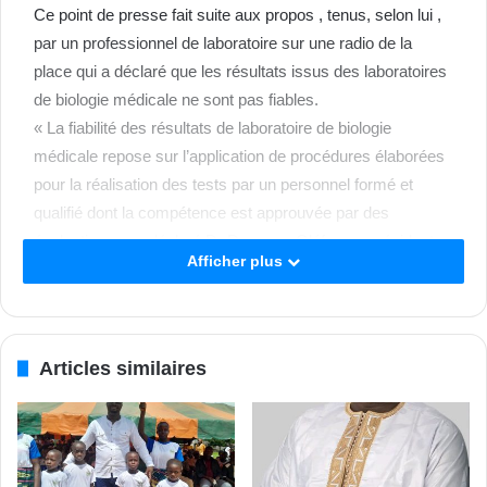
Ce point de presse fait suite aux propos , tenus, selon lui ,
par un professionnel de laboratoire sur une radio de la
place qui a déclaré que les résultats issus des laboratoires
de biologie médicale ne sont pas fiables.
« La fiabilité des résultats de laboratoire de biologie
médicale repose sur l’application de procédures élaborées
pour la réalisation des tests par un personnel formé et
qualifié dont la compétence est approuvée par des
évaluations », a déclaré Dr Dagnogo Oléfongo, président
Afficher plus
de l’Association Ivoirienne de la Biologie Technique (AIBT).
Par ailleurs, il a indiqué que les laboratoires de biologie
médicale tels que prévus dans le décret N° 96-876 du 25
octobre 1996 portant classification des établissements
Articles similaires
sanitaires publics, sont définis comme des services
medico-techniques chargés selon leur niveau de
compétences et leur classification dans la pyramide des
soins de réaliser les analyses de biologie médicale