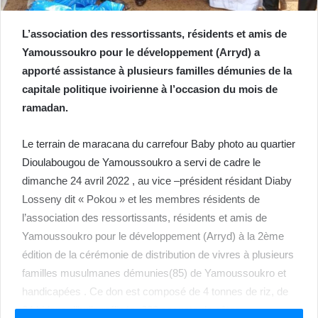
L’association des ressortissants, résidents et amis de
Yamoussoukro pour le développement (Arryd) a
apporté assistance à plusieurs familles démunies de la
capitale politique ivoirienne à l’occasion du mois de
ramadan.
Le terrain de maracana du carrefour Baby photo au quartier
Dioulabougou de Yamoussoukro a servi de cadre le
dimanche 24 avril 2022 , au vice –président résidant Diaby
Losseny dit « Pokou » et les membres résidents de
l’association des ressortissants, résidents et amis de
Yamoussoukro pour le développement (Arryd) à la 2ème
édition de la cérémonie de distribution de vivres à plusieurs
familles musulmanes démunies(85) de Yamoussoukro et
handicapées . Ce don est composé de 4 tonnes de riz, de
84 bidons d’huile raffinée, 280 paquets de pâtes