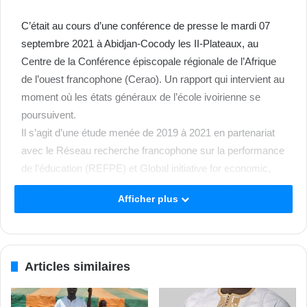
C’était au cours d’une conférence de presse le mardi 07
septembre 2021 à Abidjan-Cocody les II-Plateaux, au
Centre de la Conférence épiscopale régionale de l’Afrique
de l’ouest francophone (Cerao). Un rapport qui intervient au
moment où les états généraux de l’école ivoirienne se
poursuivent.
Il s’agit d’une étude menée de 2019 à 2021 en partenariat
avec le Réseau recherche francophone sur la performance
de l’éducation (REFPE) et Global initiative for economic,
social and cultural rights (Initiative globale pour les droits
Afficher plus
économiques, sociaux et culturels) auprès de 190 acteurs
dans des établissements primaires et secondaires
d’Abobo, de Cocody, de Yopougon, de Bouaké et de Daloa.
« Il ressort de l’enquête, une forte privatisation de
Articles similaires
l’Education en Côte d’Ivoire depuis 1992, avec une baisse
du budget de 5-8% du PIB dans les années 70-80 à 4% de