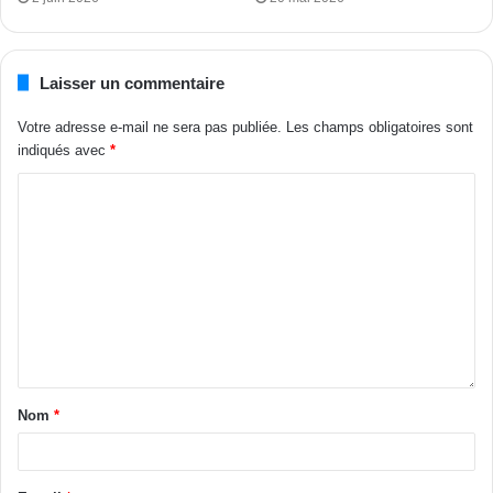
généraux proposés par la nouvelle ministre de l’Éducation
nationale’’, a-t-il conclu.
Laisser un commentaire
MO avec DO
Votre adresse e-mail ne sera pas publiée.
Les champs obligatoires sont
indiqués avec
*
Tags
Lucien Houedanou
Unjci
Yves Youant
Zio Moussa
Nom
*