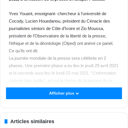
Yves Youant, enseignant- chercheur à l’université de
Cocody, Lucien Houedanou, président du Cénacle des
journalistes séniors de Côte d’Ivoire et Zio Moussa,
président de l’Observatoire de la liberté de la presse,
l’éthique et de la déontologie (Olped) ont animé ce panel.
Ce qu’ils ont dit.
La journée mondiale de la presse sera célébrée en 2
phases. Une première phase a eu lieu le jeudi 29 avril 2021
et la seconde aura lieu le lundi 03 mai 2021. ‘’L’information
comme bien public’’, tel est le thème de la journée de ce
jeudi qui a donné lieu à un panel. 3 communications ont
Afficher plus
meublé ce panel. ‘’Le développement de l’Internet et les
nouveaux supports de distribution de l’information’’ a été la
première communication, dite par Yves Youant,
enseignant- chercheur à l’université de Cocody. Selon lui,
Articles similaires
Internet est un atout pour la presse avec la multiplicité de