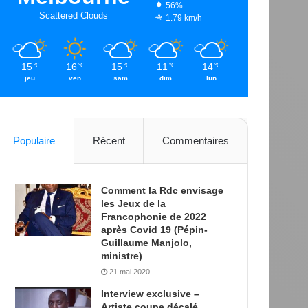
56%
Scattered Clouds
1.79 km/h
15
16
15
11
14
℃
℃
℃
℃
℃
jeu
ven
sam
dim
lun
Populaire
Récent
Commentaires
Comment la Rdc envisage
les Jeux de la
Francophonie de 2022
après Covid 19 (Pépin-
Guillaume Manjolo,
ministre)
21 mai 2020
Interview exclusive –
Artiste coupe décalé