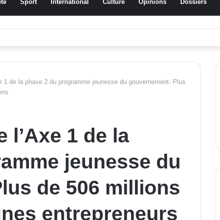
té
Sport
International
Culture
Opinions
Dossiers
a Traoré Koudougou rend hommage aux femmes de Morondo
e 1 de la phase 2 du programme jeunesse du gouvernement- Plus
ens
 l’Axe 1 de la
ramme jeunesse du
us de 506 millions
unes entrepreneurs