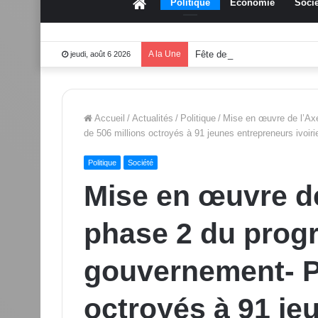
Accueil
Politique
Économie
Socié
A la Une
Fête des mères 2026:Mouss
jeudi, août 6 2026
Accueil
/
Actualités
/
Politique
/
Mise en œuvre de l’Ax
de 506 millions octroyés à 91 jeunes entrepreneurs ivoiri
Politique
Société
Mise en œuvre de
phase 2 du prog
gouvernement- Pl
octroyés à 91 je