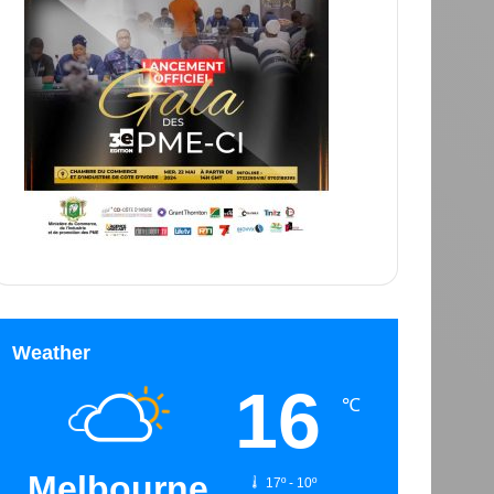
Weather
16
℃
Melbourne
17º - 10º