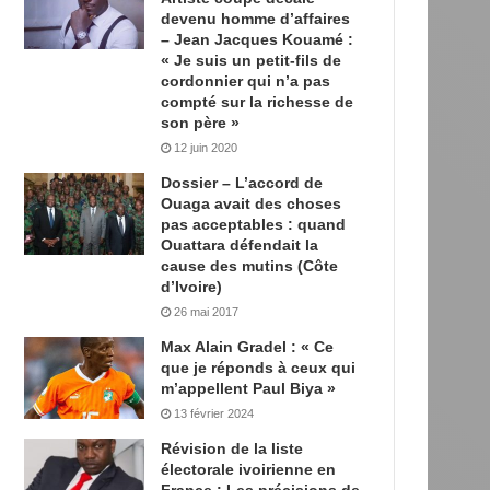
devenu homme d’affaires
– Jean Jacques Kouamé :
« Je suis un petit-fils de
cordonnier qui n’a pas
compté sur la richesse de
son père »
12 juin 2020
Dossier – L’accord de
Ouaga avait des choses
pas acceptables : quand
Ouattara défendait la
cause des mutins (Côte
d’Ivoire)
26 mai 2017
Max Alain Gradel : « Ce
que je réponds à ceux qui
m’appellent Paul Biya »
13 février 2024
Révision de la liste
électorale ivoirienne en
France : Les précisions de