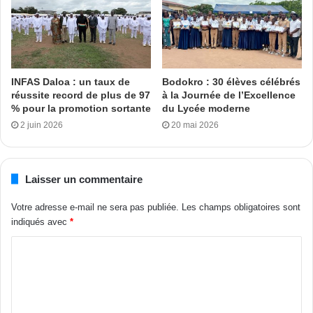
soulager les parents d’écoliers démunis et défavorisés. Au
nom de ses camarades, l’élève Sanogo Abdel Chakim a
souhaité la bienvenue au parrain à l’EPP Sokourala avant
de lui traduire toute sa reconnaissance pour son geste.
INFAS Daloa : un taux de
Bodokro : 30 élèves célébrés
réussite record de plus de 97
à la Journée de l’Excellence
Aboubacar Al Syddick à Mankono
% pour la promotion sortante
du Lycée moderne
2 juin 2026
20 mai 2026
Tags
kits scolaires
Mankono
Ouattara
Semon Bamba
Laisser un commentaire
Votre adresse e-mail ne sera pas publiée.
Les champs obligatoires sont
indiqués avec
*