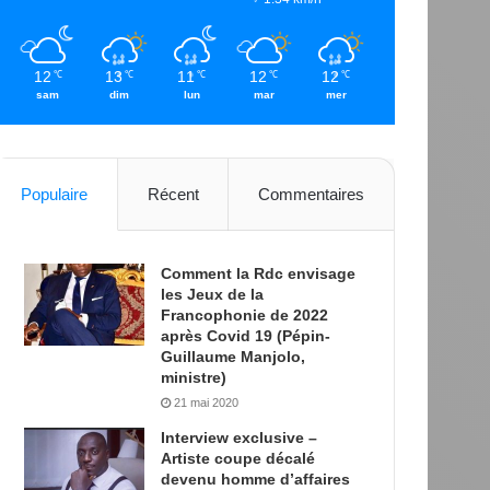
12
13
11
12
12
℃
℃
℃
℃
℃
sam
dim
lun
mar
mer
Populaire
Récent
Commentaires
Comment la Rdc envisage
les Jeux de la
Francophonie de 2022
après Covid 19 (Pépin-
Guillaume Manjolo,
ministre)
21 mai 2020
Interview exclusive –
Artiste coupe décalé
devenu homme d’affaires