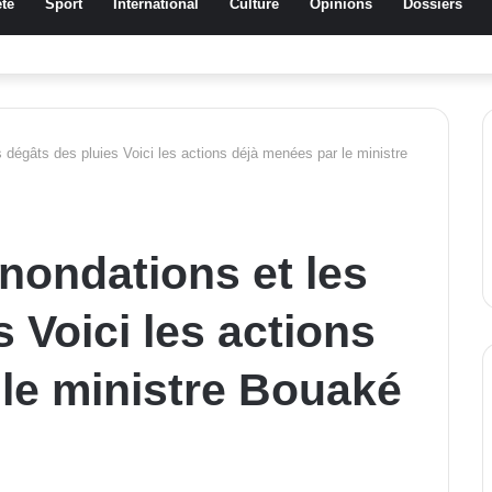
té
Sport
International
Culture
Opinions
Dossiers
ssa Traoré Koudougou rend hommage aux femmes de Morondo
es dégâts des pluies Voici les actions déjà menées par le ministre
inondations et les
 Voici les actions
le ministre Bouaké