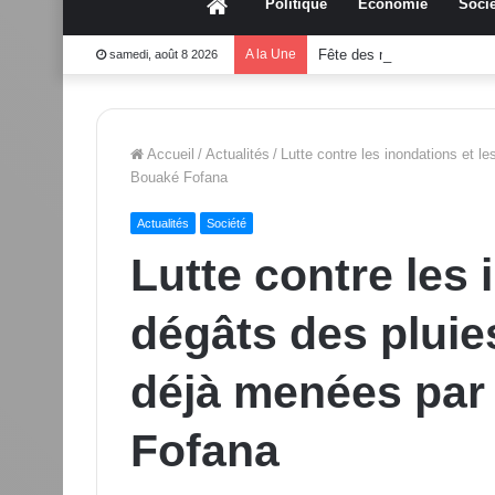
Accueil
Politique
Économie
Socié
A la Une
Fête des mères 2026:Mou
samedi, août 8 2026
Accueil
/
Actualités
/
Lutte contre les inondations et l
Bouaké Fofana
Actualités
Société
Lutte contre les 
dégâts des pluies
déjà menées par 
Fofana