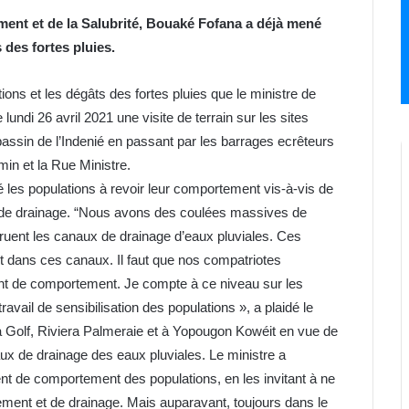
ement et de la Salubrité, Bouaké Fofana a déjà mené
 des fortes pluies.
tions et les dégâts des fortes pluies que le ministre de
 lundi 26 avril 2021 une visite de terrain sur les sites
assin de l’Indenié en passant par les barrages ecrêteurs
in et la Rue Ministre.
é les populations à revoir leur comportement vis-à-vis de
 de drainage. “Nous avons des coulées massives de
ruent les canaux de drainage d’eaux pluviales. Ces
nt dans ces canaux. Il faut que nos compatriotes
ent de comportement. Je compte à ce niveau sur les
avail de sensibilisation des populations », a plaidé le
iera Golf, Riviera Palmeraie et à Yopougon Kowéit en vue de
ux de drainage des eaux pluviales. Le ministre a
t de comportement des populations, en les invitant à ne
ement et de drainage. Mais auparavant, toujours dans le