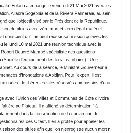
, Bouaké Fofana a échangé le vendredi 21 Mai 2021 avec les
tion, Allabra Sogephia et de la Riviera Palmeraie, au sein
igné que l’objectif visé par le Président de la République,
aison de pluies avec zéro mort et zéro dégât matériel
est conscient qu’il ne peut réussir sa mission qu’avec les
 eu le lundi 10 mai 2021 une réunion technique avec le
an Robert Beugré Mambé spécialiste des questions
u (Société d’équipement des terrains urbains) . Une
 cabinet. Au cours de la séance, le Ministre Gouverneur a
menaces d’inondations à Abidjan. Pour l’expert, il est
eaux usées, de libérer les sites réservés aux bassins d’eau
 avec l’Union des Villes et Communes de Côte d’Ivoire
îtière au Plateau. Il a affiché sa détermination ” à
otamment dans la consolidation de la convention de
estionnaires des Cités”. Il en a profité pour appeler les
a saison des pluies afin que l’on n’enregistre aucun mort ni