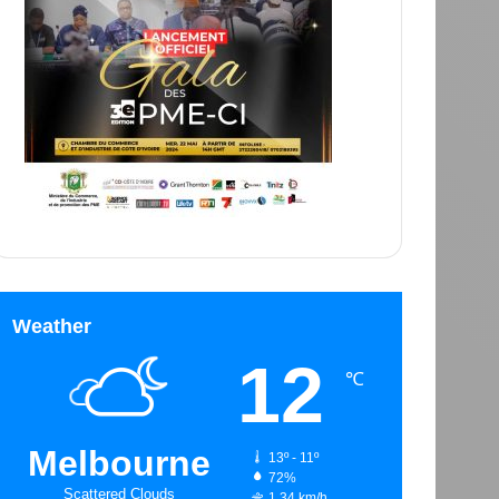
Weather
12
℃
Melbourne
13º - 11º
72%
Scattered Clouds
1.34 km/h