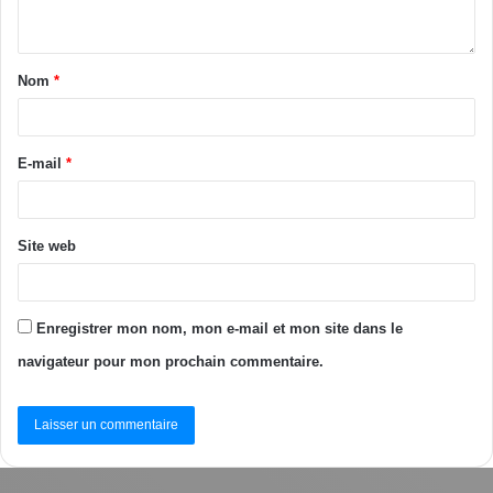
routes ivoiriennes. D’autant plus que 78 % les morts sur les
routes, sont les populations vulnérables dont bon nombre
d’enfants.
Nom
*
Aboubacar Al Syddick à Bouaké
E-mail
*
Site web
Enregistrer mon nom, mon e-mail et mon site dans le
navigateur pour mon prochain commentaire.