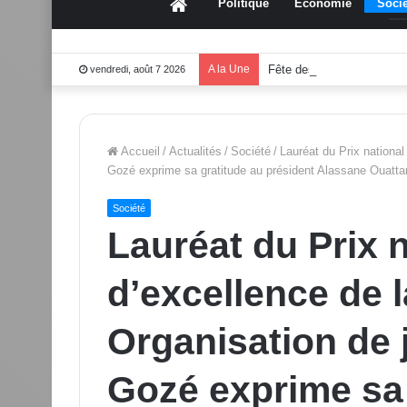
Accueil
Politique
Économie
Socié
A la Une
Fête des mères 2026:Mo
vendredi, août 7 2026
Accueil
/
Actualités
/
Société
/
Lauréat du Prix national
Gozé exprime sa gratitude au président Alassane Ouatta
Société
Lauréat du Prix 
d’excellence de l
Organisation de 
Gozé exprime sa 