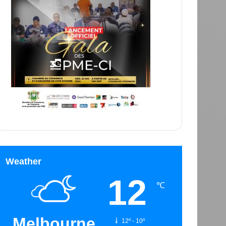
Weather
12
℃
Melbourne
12º - 10º