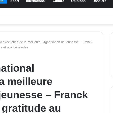
té
Sport
International
Culture
Opinions
Dossiers
ussa Traoré Koudougou rend hommage aux femmes de Morondo
 d’excellence de la meilleure Organisation de jeunesse – Franck
ra et aux bénévoles
national
a meilleure
jeunesse – Franck
gratitude au