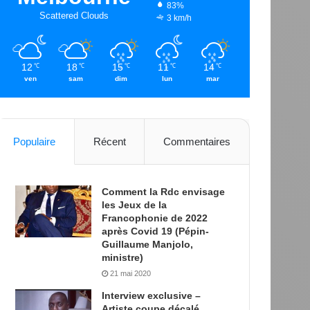
83%
Scattered Clouds
3 km/h
12
18
15
11
14
℃
℃
℃
℃
℃
ven
sam
dim
lun
mar
Populaire
Récent
Commentaires
Comment la Rdc envisage
les Jeux de la
Francophonie de 2022
après Covid 19 (Pépin-
Guillaume Manjolo,
ministre)
21 mai 2020
Interview exclusive –
Artiste coupe décalé