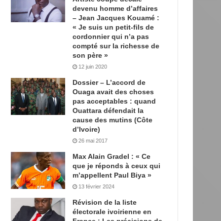
devenu homme d’affaires
– Jean Jacques Kouamé :
« Je suis un petit-fils de
cordonnier qui n’a pas
compté sur la richesse de
son père »
12 juin 2020
Dossier – L’accord de
Ouaga avait des choses
pas acceptables : quand
Ouattara défendait la
cause des mutins (Côte
d’Ivoire)
26 mai 2017
Max Alain Gradel : « Ce
que je réponds à ceux qui
m’appellent Paul Biya »
13 février 2024
Révision de la liste
électorale ivoirienne en
France : Les précisions de