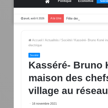
Accueil
Politique
Économie
Socié
A la Une
Fête des mères 2026:Mouss
jeudi, août 6 2026
Accueil
/
Actualités
/
Société
/
Kasséré- Bruno Koné ina
électrique
Société
Kasséré- Bruno 
maison des chef
village au réseau
16 novembre 2021