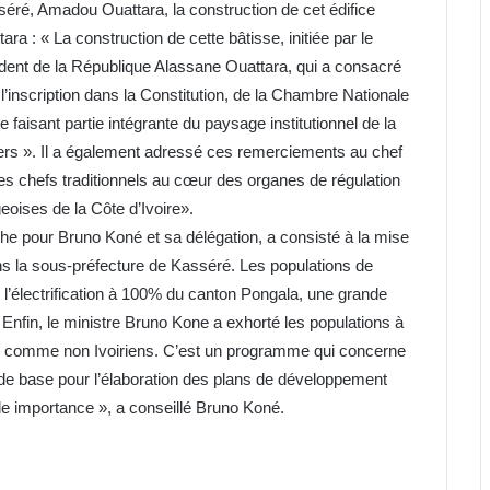
éré, Amadou Ouattara, la construction de cet édifice
ara : « La construction de cette bâtisse, initiée par le
sident de la République Alassane Ouattara, qui a consacré
 l’inscription dans la Constitution, de la Chambre Nationale
aisant partie intégrante du paysage institutionnel de la
iers ». Il a également adressé ces remerciements au chef
 les chefs traditionnels au cœur des organes de régulation
oises de la Côte d’Ivoire».
he pour Bruno Koné et sa délégation, a consisté à la mise
ns la sous-préfecture de Kasséré. Les populations de
l’électrification à 100% du canton Pongala, une grande
Enfin, le ministre Bruno Kone a exhorté les populations à
ens comme non Ivoiriens. C’est un programme qui concerne
ra de base pour l’élaboration des plans de développement
nde importance », a conseillé Bruno Koné.