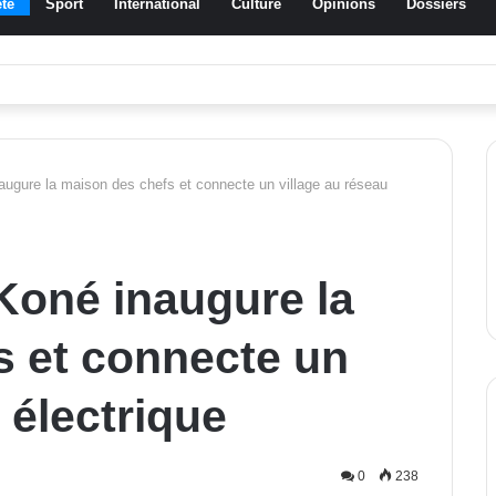
té
Sport
International
Culture
Opinions
Dossiers
a Traoré Koudougou rend hommage aux femmes de Morondo
ugure la maison des chefs et connecte un village au réseau
Koné inaugure la
s et connecte un
 électrique
0
238