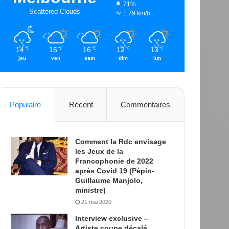
71%
Scattered Clouds
1.79 km/h
14
16
16
12
13
℃
℃
℃
℃
℃
jeu
ven
sam
dim
lun
Populaire
Récent
Commentaires
Comment la Rdc envisage
les Jeux de la
Francophonie de 2022
après Covid 19 (Pépin-
Guillaume Manjolo,
ministre)
21 mai 2020
Interview exclusive –
Artiste coupe décalé