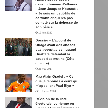
devenu homme d’affaires
– Jean Jacques Kouamé :
« Je suis un petit-fils de
cordonnier qui n’a pas
compté sur la richesse de
son père »
12 juin 2020
Dossier – L’accord de
Ouaga avait des choses
pas acceptables : quand
Ouattara défendait la
cause des mutins (Côte
d’Ivoire)
26 mai 2017
Max Alain Gradel : « Ce
que je réponds à ceux qui
m’appellent Paul Biya »
13 février 2024
Révision de la liste
électorale ivoirienne en
France : Les précisions de