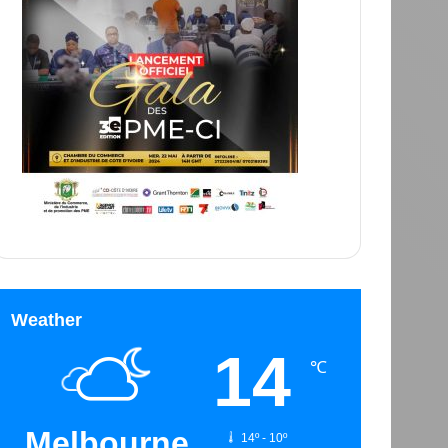
Weather
14
℃
Melbourne
14º - 10º