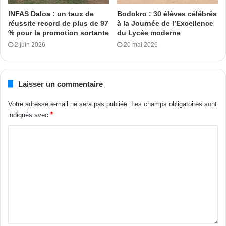
reprofilées ont été réceptionnés, tout comme les travaux
INFAS Daloa : un taux de
Bodokro : 30 élèves célébrés
d’extension du réseau électrique. Une ambulance a
réussite record de plus de 97
à la Journée de l’Excellence
% pour la promotion sortante
du Lycée moderne
également été remise à Bédiala.
2 juin 2026
20 mai 2026
À Daloa, l’École primaire publique Sud B réhabilitée a été
remise, de même que 18 salles de classe réhabilitées au
Laisser un commentaire
Lycée 3. Une ambulance et des équipements médicaux ont
été remis au CHR, et des équipements médicaux ont été
Votre adresse e-mail ne sera pas publiée.
Les champs obligatoires sont
distribués aux hôpitaux de la région. Par ailleurs, huit
indiqués avec
*
kilomètres de rues reprofilées ont été réceptionnés. À
Bougué, le bâtiment de la brigade de gendarmerie a été
remis.
Ces réalisations illustrent l’engagement du Conseil régional
à améliorer les conditions de vie des populations et à
répondre à leurs besoins pressants.