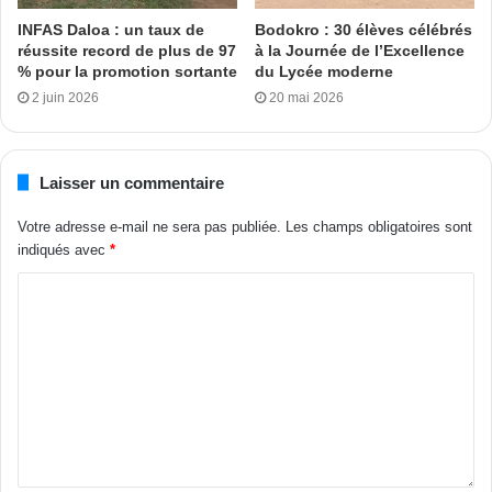
la désinformation tue. Évitez d’être parmi les journalistes de
INFAS Daloa : un taux de
Bodokro : 30 élèves célébrés
réussite record de plus de 97
à la Journée de l’Excellence
désordre. Soyez des journalistes professionnels. C’est
% pour la promotion sortante
du Lycée moderne
votre sérieux dans le travail qui va vous distinguer des
2 juin 2026
20 mai 2026
activistes. Fouillez, lisez et soyez parmi les meilleurs », a-
t-il dit.
Laisser un commentaire
Après avoir exprimé toute sa gratitude à tous ceux qui ont
contribué à la réussite de cette journée, Scheforina Gomet,
Votre adresse e-mail ne sera pas publiée.
Les champs obligatoires sont
indiqués avec
*
directrice de l’école de journalisme de l’ISTC polytechnique
a, au nom du directeur général, fait un plaidoyer auprès des
structures présentes afin de résoudre la question de
l’employabilité auxquelles les étudiants en journalisme font
face après la formation.
M.Ismaila
Tags
Anne Lemaistre
journalisme
l’UNESCO