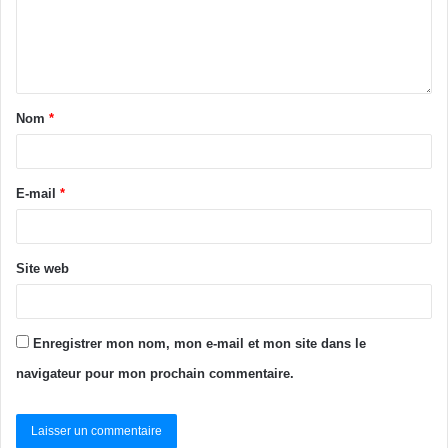
infrastructures de jeunesse.
Touré Abdoulaye
Tags
Augusto Gomez.
convention
Guinée-Bissau
Nom
*
homologue
Mamadou Touré
E-mail
*
Site web
Enregistrer mon nom, mon e-mail et mon site dans le
navigateur pour mon prochain commentaire.