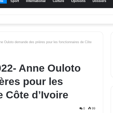
té
Sport
International
Culture
Opinions
Dossiers
ssa Traoré Koudougou rend hommage aux femmes de Morondo
nne Ouloto demande des prières pour les fonctionnaires de Côte
2022- Anne Ouloto
ères pour les
 Côte d’Ivoire
0
99