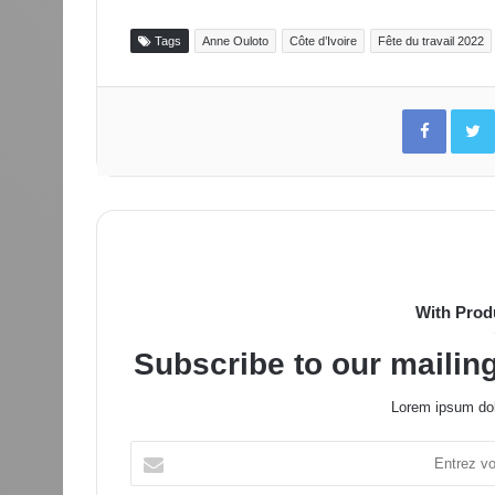
Tags
Anne Ouloto
Côte d’Ivoire
Fête du travail 2022
Facebo
With Prod
Subscribe to our mailing
Lorem ipsum dol
Entrez
votre