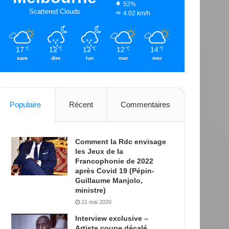
52%
Scattered Clouds
4.02 km/h
17
12
12
12
14
℃
℃
℃
℃
℃
sam
dim
lun
mar
mer
Populaire
Récent
Commentaires
Comment la Rdc envisage
les Jeux de la
Francophonie de 2022
après Covid 19 (Pépin-
Guillaume Manjolo,
ministre)
21 mai 2020
Interview exclusive –
Artiste coupe décalé