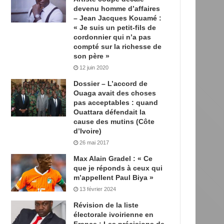
devenu homme d’affaires
– Jean Jacques Kouamé :
« Je suis un petit-fils de
cordonnier qui n’a pas
compté sur la richesse de
son père »
12 juin 2020
Dossier – L’accord de
Ouaga avait des choses
pas acceptables : quand
Ouattara défendait la
cause des mutins (Côte
d’Ivoire)
26 mai 2017
Max Alain Gradel : « Ce
que je réponds à ceux qui
m’appellent Paul Biya »
13 février 2024
Révision de la liste
électorale ivoirienne en
France : Les précisions de