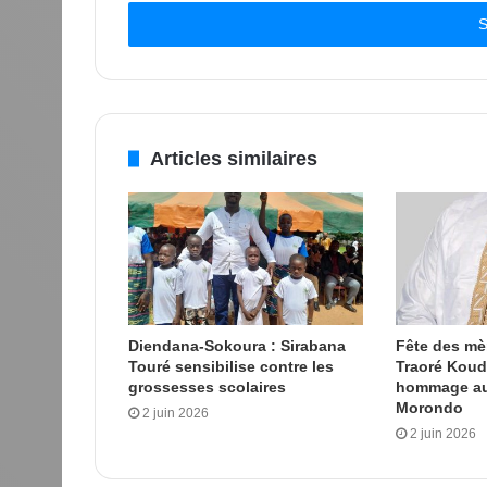
adresse
Email
Articles similaires
Diendana-Sokoura : Sirabana
Fête des m
Touré sensibilise contre les
Traoré Kou
grossesses scolaires
hommage au
Morondo
2 juin 2026
2 juin 2026