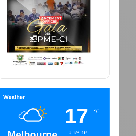
Weather
17
℃
Melbourne
18º - 11º