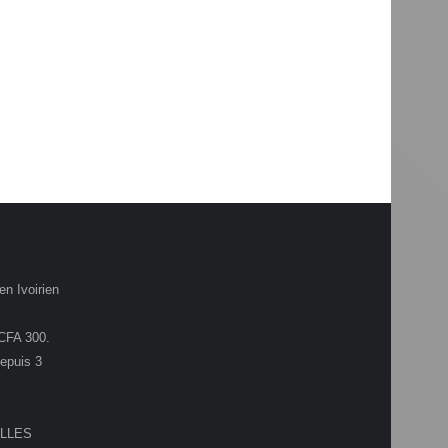
en Ivoirien
.CFA 300.
depuis 3
LLES