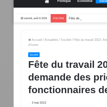
Accueil
Politique
Économie
Socié
A la Une
Fête des mères 2026:Mou
samedi, août 8 2026
Accueil
/
Actualités
/
Société
/
Fête du travail 2022- A
d’Ivoire
Société
Fête du travail 
demande des pri
fonctionnaires de
3 mai 2022