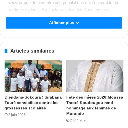
œuvrer pour le bien-être des populations sur l’ensemble du
territoire national. Il a également fait don d’une tonne de
ciment pour la réhabilitation de l’école du village, un lot de
Afficher plus
bouilloires pour la mosquée, 300 t-shirts, deux jeux de
maillots, deux ballons, un trophée et d’autres dons en
numéraires. Le Domba est un événement socioculturel
majeur pour le village de Fizanigoro. Il permet chaque
Articles similaires
année de rassembler tous les fils et filles autour des idéaux
de cohésion sociale et de développement local dans un
cadre festif et convivial.
MO avec KN
Diendana-Sokoura : Sirabana
Fête des mères 2026:Moussa
Touré sensibilise contre les
Traoré Koudougou rend
grossesses scolaires
hommage aux femmes de
Morondo
2 juin 2026
2 juin 2026