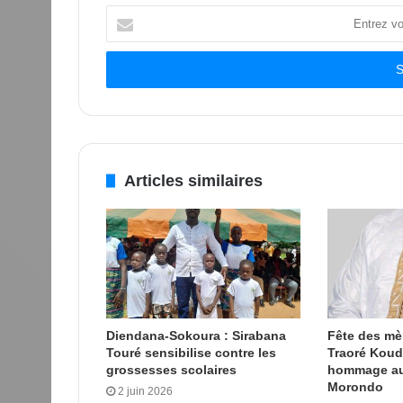
Entrez
votre
adresse
Email
Articles similaires
Diendana-Sokoura : Sirabana
Fête des m
Touré sensibilise contre les
Traoré Kou
grossesses scolaires
hommage au
Morondo
2 juin 2026