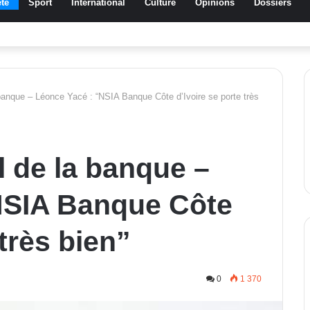
té
Sport
International
Culture
Opinions
Dossiers
a Traoré Koudougou rend hommage aux femmes de Morondo
 banque – Léonce Yacé : “NSIA Banque Côte d’Ivoire se porte très
l de la banque –
NSIA Banque Côte
 très bien”
0
1 370