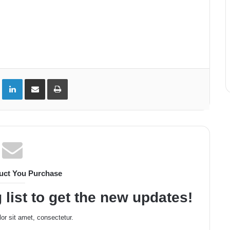
ok
Twitter
Linkedin
Partager par email
Imprimer
uct You Purchase
 list to get the new updates!
or sit amet, consectetur.