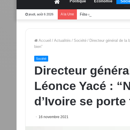
Accueil
Politique
Économie
Socié
A la Une
Fête des mères 2026:Mouss
jeudi, août 6 2026
Accueil
/
Actualités
/
Société
/
Directeur général de la
bien”
Société
Directeur généra
Léonce Yacé : “
d’Ivoire se porte
16 novembre 2021