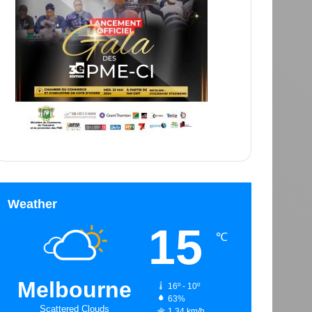
Weather
15
℃
Melbourne
16º - 10º
63%
Scattered Clouds
1.34 km/h