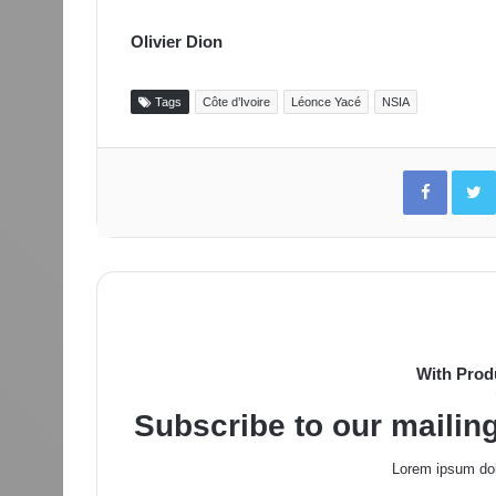
Olivier Dion
Tags
Côte d’Ivoire
Léonce Yacé
NSIA
Facebo
With Prod
Subscribe to our mailing
Lorem ipsum dol