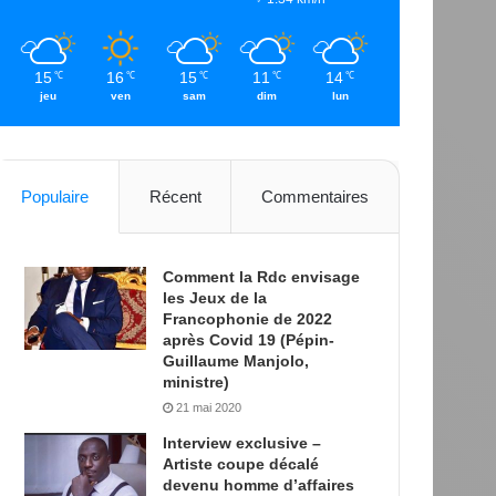
15
16
15
11
14
℃
℃
℃
℃
℃
jeu
ven
sam
dim
lun
Populaire
Récent
Commentaires
Comment la Rdc envisage
les Jeux de la
Francophonie de 2022
après Covid 19 (Pépin-
Guillaume Manjolo,
ministre)
21 mai 2020
Interview exclusive –
Artiste coupe décalé
devenu homme d’affaires