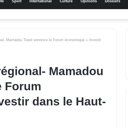
té
Sport
International
Culture
Opinions
Dossiers
a Traoré Koudougou rend hommage aux femmes de Morondo
nal- Mamadou Touré annonce le Forum économique « Investir
régional- Mamadou
e Forum
estir dans le Haut-