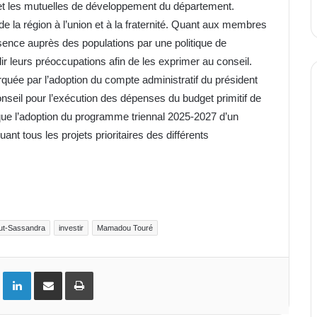
et les mutuelles de développement du département.
de la région à l’union et à la fraternité. Quant aux membres
ésence auprès des populations par une politique de
lir leurs préoccupations afin de les exprimer au conseil.
arquée par l’adoption du compte administratif du président
onseil pour l’exécution des dépenses du budget primitif de
i que l’adoption du programme triennal 2025-2027 d’un
ant tous les projets prioritaires des différents
ut-Sassandra
investir
Mamadou Touré
ok
Twitter
Linkedin
Partager par email
Imprimer