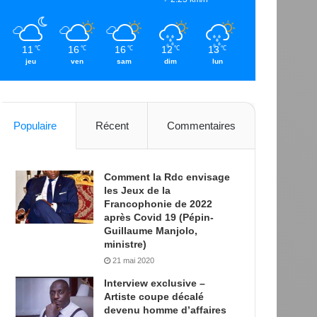
11
16
16
12
13
℃
℃
℃
℃
℃
jeu
ven
sam
dim
lun
Populaire
Récent
Commentaires
Comment la Rdc envisage
les Jeux de la
Francophonie de 2022
après Covid 19 (Pépin-
Guillaume Manjolo,
ministre)
21 mai 2020
Interview exclusive –
Artiste coupe décalé
devenu homme d’affaires