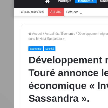
Accueil
Politique
Économie
Socié
A la Une
Fête des mères 2026:Mouss
jeudi, août 6 2026
Accueil
/
Actualités
/
Économie
/
Développement régio
dans le Haut-Sassandra ».
Économie
Société
Développement 
Touré annonce l
économique « Inv
Sassandra ».