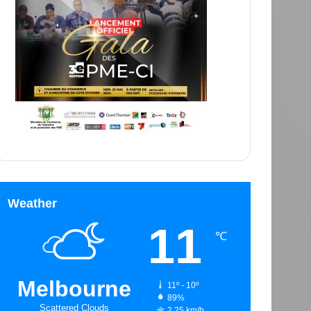
Weather
11
℃
Melbourne
11º - 10º
89%
Scattered Clouds
2.25 km/h