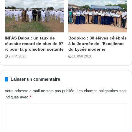
par la confrérie Tidjanite et qui, pour lui, est un bon exemple
de Coordination. « Nous voulons saluer cette organisation
et prier Dieu pour qu’il apporte sa bénédiction au chef
introduit. Que Dieu lui donne longue vie et qu’il fasse en
sorte que notre communauté soit unie car nous savons
INFAS Daloa : un taux de
Bodokro : 30 élèves célébrés
réussite record de plus de 97
à la Journée de l’Excellence
tous les efforts que le Cheick fait depuis sa nomination à la
% pour la promotion sortante
du Lycée moderne
tête du Cosim»
2 juin 2026
20 mai 2026
, a souligné le représentant de la ministre de l’Education
nationale et de l’Alphabétisation.
Laisser un commentaire
Moustapha Ismaila
Votre adresse e-mail ne sera pas publiée.
Les champs obligatoires sont
indiqués avec
*
Tags
Côte d’Ivoire
Lamine Sy Savané
Tidjanis