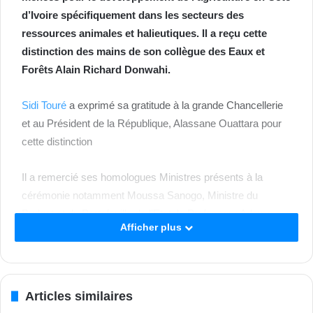
d’Ivoire spécifiquement dans les secteurs des
ressources animales et halieutiques. Il a reçu cette
distinction des mains de son collègue des Eaux et
Forêts Alain Richard Donwahi.
Sidi Touré
a exprimé sa gratitude à la grande Chancellerie
et au Président de la République, Alassane Ouattara pour
cette distinction
Il a remercié ses homologues Ministres présents à la
cérémonie notamment Moussa Sanogo, Ministre du
Budget et du Portefeuille de l’Etat, le Professeur Adama
Afficher plus
Diawara, de l’Enseignement Supérieur et de la Recherche
Scientifique et Roger Adom, de l’Économie numérique, des
Télécommunications et de l’Innovation..
Articles similaires
Pour rappel, l’Ordre du Mérite agricole est présidé par le