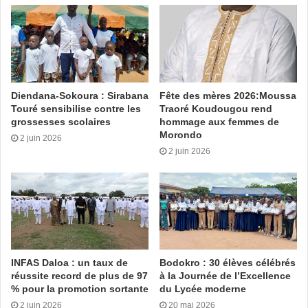
Ministre de l’Agriculture et du Développement Rural avec 2
vice-présidents, les Ministres des Ressources Animales et
Halieutiques et celui des Eaux et Forêts.
Olivier Dion avec L. Abdul (Sercom)
Diendana-Sokoura : Sirabana
Fête des mères 2026:Moussa
Touré sensibilise contre les
Traoré Koudougou rend
Tags
Côte d’Ivoire
Ordre du Mérite Agricole
Sidi Touré
grossesses scolaires
hommage aux femmes de
Morondo
2 juin 2026
2 juin 2026
INFAS Daloa : un taux de
Bodokro : 30 élèves célébrés
réussite record de plus de 97
à la Journée de l’Excellence
% pour la promotion sortante
du Lycée moderne
2 juin 2026
20 mai 2026