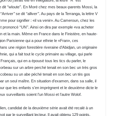
n où j’avais été en villégiature, la lettre ‘‘R’’ est
 se dit ‘’wloute’’. En Moré chez mes beaux-parents Mossi, la
‘Arriver’’ se dit ‘‘alliver’’. Au pays de la Terranga, la lettre V
omme pour signifier : «il va venir». Au Cameroun, chez les
 est prononcé ‘‘UN’’. Ainsi on dira par exemple «va acheter
ain et la main. Même en France dans le Finistère, en haute-
ion Parisienne qui a pour ethnie le «Fran», ces
Dans une région forestière riveraine d’Abidjan, un originaire
e, qui a fait tout le cycle primaire au village, qui parle
Français, qui en a épousé tous les tics du parler, le
corbeau sur un arbre perché tenait en son bec un très gros
e cobeau su un abe péché tenait en son bec un tès gos
par un seul maître. En situation d’examen, dans sa salle, il
 pour que les enfants s’en imprègnent et le deuxième dicte le
ux surveillants soient l’un Mossi et l’autre Wolof.
ien, candidat de la deuxième série avait été recalé à un
t par le surveillant lecteur. Il avait obtenu 129 points.