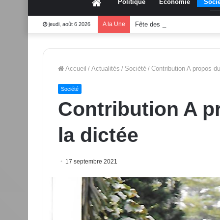
Accueil
Politique
Économie
Socié
A la Une
Fête des mères 2026:Mouss
jeudi, août 6 2026
Accueil
/
Actualités
/
Société
/
Contribution A propos du
Société
Contribution A p
la dictée
17 septembre 2021