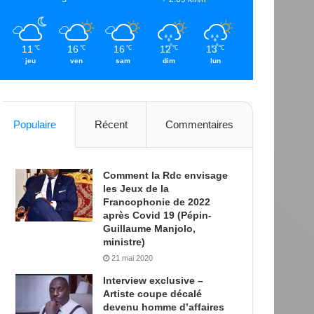
11
16
16
12
13
℃
℃
℃
℃
℃
jeu
ven
sam
dim
lun
Populaire
Récent
Commentaires
Comment la Rdc envisage
les Jeux de la
Francophonie de 2022
après Covid 19 (Pépin-
Guillaume Manjolo,
ministre)
21 mai 2020
Interview exclusive –
Artiste coupe décalé
devenu homme d’affaires