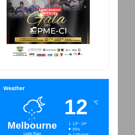
Weather
12
℃
Melbourne
13º - 10º
85%
Light Rain
2.09 km/h