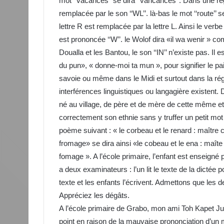
mot ‘‘vacances’’ se dira ‘‘vancances’’. Dans une régio
remplacée par le son ‘‘WL’’. là-bas le mot ‘‘route’’
lettre R est remplacée par la lettre L. Ainsi le verbe ‘
est prononcée ‘‘W’’. le Wolof dira «il wa wenir » c
Doualla et les Bantou, le son ‘‘IN’’ n’existe pas. Il
du pun», « donne-moi ta mun », pour signifier le p
savoie ou même dans le Midi et surtout dans la rég
interférences linguistiques ou langagière existent. 
né au village, de père et de mère de cette même ethni
correctement son ethnie sans y truffer un petit mot 
poème suivant : « le corbeau et le renard : maître 
fromage» se dira ainsi «le cobeau et le ena : maît
fomage ». A l’école primaire, l’enfant est enseigné 
a deux examinateurs : l’un lit le texte de la dictée
texte et les enfants l’écrivent. Admettons que les de
Appréciez les dégâts.
A l’école primaire de Grabo, mon ami Toh Kapet Jul
point en raison de la mauvaise prononciation d’un mo