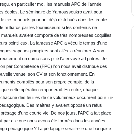
eçu, en particulier moi, les manuels APC de l’année
 les écoles. Le séminaire de Yamoussoukro avait pour
nu de ces manuels pourtant déjà distribués dans les écoles.
e milliards par les fournisseurs si les contenus ne
es manuels avaient comporté de très nombreuses coquilles
eurs pointilleux. La fameuse APC a vécu le temps d’une
agogues sapeurs-pompiers sont allés la réanimer. A son
eureusement un coma sans pitié l’a envoyé ad patres. Je
ation par Compétence (FPC) l’on nous avait distribué des
 nouvelle venue, son CV et son fonctionnement. En
 documents compilés pour son propre compte, de la
 que cette opération emporterait. En outre, chaque
r chacune des feuilles de ce volumineux document pour lui-
 pédagogique. Des maîtres y avaient opposé un refus
 présage d’une courte vie. De nos jours, l’APC a fait place
est par elle que nous avons été formés dans les années
ango pédagogique ? La pédagogie serait-elle une banquise