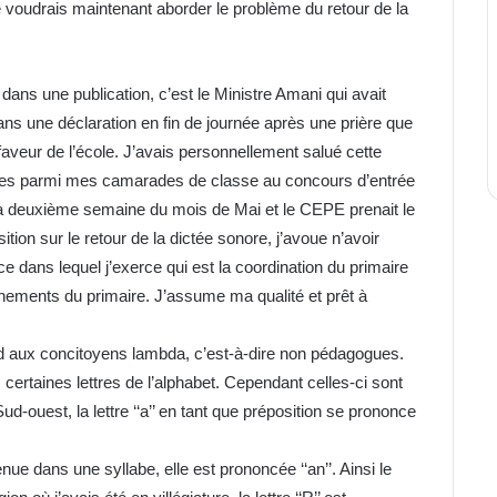
 voudrais maintenant aborder le problème du retour de la
 dans une publication, c’est le Ministre Amani qui avait
ns une déclaration en fin de journée après une prière que
veur de l’école. J’avais personnellement salué cette
times parmi mes camarades de classe au concours d’entrée
la deuxième semaine du mois de Mai et le CEPE prenait le
tion sur le retour de la dictée sonore, j’avoue n’avoir
vice dans lequel j’exerce qui est la coordination du primaire
gnements du primaire. J’assume ma qualité et prêt à
ord aux concitoyens lambda, c’est-à-dire non pédagogues.
 certaines lettres de l’alphabet. Cependant celles-ci sont
d-ouest, la lettre ‘‘a’’ en tant que préposition se prononce
ue dans une syllabe, elle est prononcée ‘‘an’’. Ainsi le