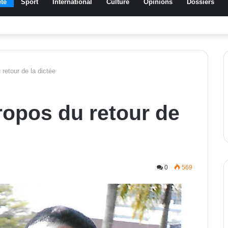
té
Sport
International
Culture
Opinions
Dossiers
a Traoré Koudougou rend hommage aux femmes de Morondo
 retour de la dictée
ropos du retour de
0
569