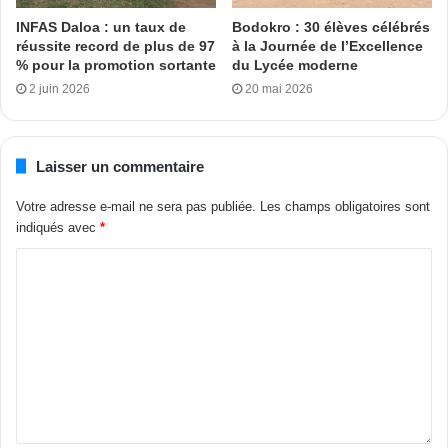
Famille et de l’Enfant, La Ligue des droits de la femme et
INFAS Daloa : un taux de
Bodokro : 30 élèves célébrés
réussite record de plus de 97
à la Journée de l’Excellence
l’Ambassade de Suisse en Côte d’Ivoire.
% pour la promotion sortante
du Lycée moderne
2 juin 2026
20 mai 2026
L.Abdul avec Cercom
Tags
Côte d’Ivoire
Onu femmes
violences
Laisser un commentaire
Votre adresse e-mail ne sera pas publiée.
Les champs obligatoires sont
indiqués avec
*