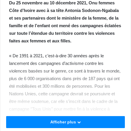
Du 25 novembre au 10 décembre 2021, Onu femmes
Côte d’Ivoire avec à sa tête Antonia Sodonon-Ngabala
et ses partenaires dont le ministère de la femme, de la
famille et de l’enfant ont mené des campagnes éclatées
sur toute l’étendue du territoire contre les violences
faites aux femmes et aux filles.
« De 1991 à 2021, c’est-à-dire 30 années après le
lancement des campagnes d’activisme contre les
violences basées sur le genre, ce sont à travers le monde,
plus de 6 000 organisations dans près de 187 pays qui ont
été mobilisées et 300 millions de personnes. Pour les
Nations Unies, cette campagne devrait se poursuivre et
être même soutenue, car elle s’inscrit dans le cadre de la
campagne ‘’Tous Unis’’ pour mettre fin à la violence à
l’égard des femmes d’ici à 2030 du Secrétaire général des
Afficher plus
Nations Unies », a dit Mamadou Doumbia, au nom de la