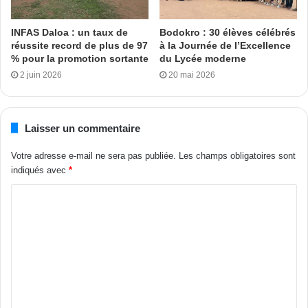
moments de convivialités avec les populations d’Assinie. Il
a terminé en les invitant à toujours mériter la confiance du
INFAS Daloa : un taux de
Bodokro : 30 élèves célébrés
réussite record de plus de 97
à la Journée de l’Excellence
chef de l’Etat qui a un véritable faible pour la ville d’Assinie
% pour la promotion sortante
du Lycée moderne
et une estime profonde pour ses populations.
2 juin 2026
20 mai 2026
Olivier Dion
Laisser un commentaire
Tags
Adiaké
Assinie.
Essouma
Hien Sié
leadership
Votre adresse e-mail ne sera pas publiée.
Les champs obligatoires sont
peuple
indiqués avec
*