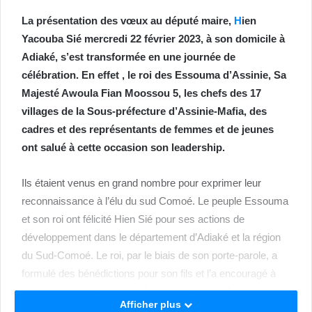
La présentation des vœux au député maire,
H
ien
Yaco
uba Sié mercredi 22 février 2023, à son domicile à
Adiaké, s’est transformée en une journée de
célébration. En effet , le roi des Essouma d’Assinie, Sa
Majesté Awoula Fian Moossou 5, les chefs des 17
villages de la Sous-préfecture d’Assinie-Mafia, des
cadres et des représentants de femmes et de jeunes
ont salué à cette occasion son leadership.
Ils étaient venus en grand nombre pour exprimer leur
reconnaissance à l’élu du sud Comoé. Le peuple Essouma
et son roi ont félicité Hien Sié pour ses actions de
développement dans le département d’Adiaké et la région
du Sud-Comoé. Le roi, par le biais de son porte-parole, a
formulé des bénédictions pour son fils et l’a encouragé à
continuer sur cette lancée. Les populations d’Assinie dans
Afficher plus
leur ensemble ont souhaité des vœux de bonheur et de