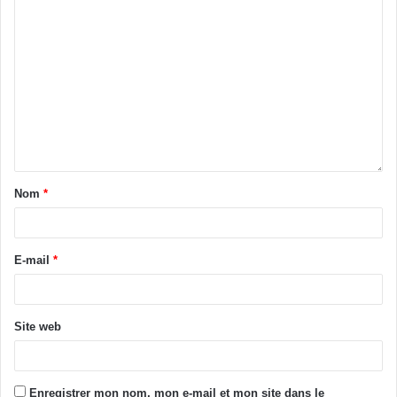
personne qui nous console pour le moment, c’est la
ministre Anne Désirée Ouloto. Toutes personnes de bonne
volonté, les cadres quels que soient leur bord politique
peuvent se joindre à la ministre Anne Ouloto pour nous
consoler et s’impliquer davantage dans l’organisation des
obsèques pour notre regretté Vlei Vincent. » a indiqué
Coulayes Victor Emmanuel.
Konhon Dominique, Correspondant dans le Cavally
Nom
*
Tags
District des montagnes
Gbagbo
PPA-CI
E-mail
*
Site web
Enregistrer mon nom, mon e-mail et mon site dans le