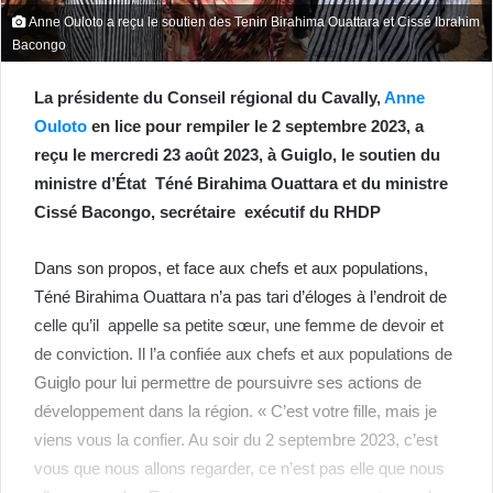
Anne Ouloto a reçu le soutien des Tenin Birahima Ouattara et Cissé Ibrahim
Bacongo
La présidente du Conseil régional du Cavally,
Anne
Ouloto
en lice pour rempiler le 2 septembre 2023, a
reçu le mercredi 23 août 2023, à Guiglo, le soutien du
ministre d’État Téné Birahima Ouattara et du ministre
Cissé Bacongo, secrétaire exécutif du RHDP
Dans son propos, et face aux chefs et aux populations,
Téné Birahima Ouattara n’a pas tari d’éloges à l’endroit de
celle qu’il appelle sa petite sœur, une femme de devoir et
de conviction. Il l’a confiée aux chefs et aux populations de
Guiglo pour lui permettre de poursuivre ses actions de
développement dans la région. « C’est votre fille, mais je
viens vous la confier. Au soir du 2 septembre 2023, c’est
vous que nous allons regarder, ce n’est pas elle que nous