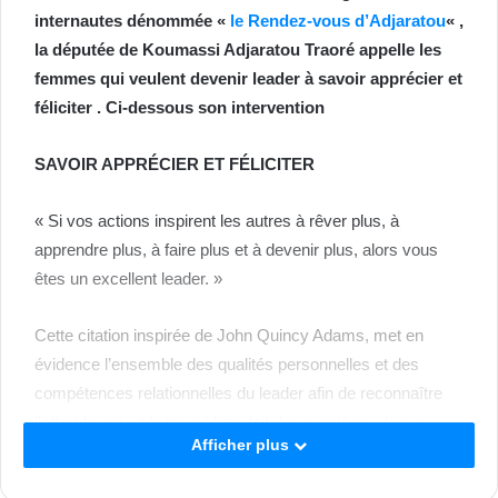
internautes dénommée «
le Rendez-vous d’Adjaratou
« ,
la députée de Koumassi Adjaratou Traoré appelle les
femmes qui veulent devenir leader à savoir apprécier et
féliciter . Ci-dessous son intervention
SAVOIR APPRÉCIER ET FÉLICITER
« Si vos actions inspirent les autres à rêver plus, à
apprendre plus, à faire plus et à devenir plus, alors vous
êtes un excellent leader. »
Cette citation inspirée de John Quincy Adams, met en
évidence l’ensemble des qualités personnelles et des
compétences relationnelles du leader afin de reconnaître
l’effort fourni, et le travail bien fait des membres de son
Afficher plus
équipe.