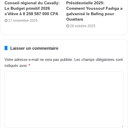
Conseil régional du Cavally:
Présidentielle 2025:
Il doit pouvoir apprécier l’action collective mais aussi et
Le Budget primitif 2026
Comment Youssouf Fadiga a
s’élève à 8 258 587 000 CFA
galvanisé le Bafing pour
surtout féliciter à la moindre bonne action individuelle.
Ouattara
17 novembre 2025
28 octobre 2025
Cette pratique caractérisant le bon leader, le conduit lui et
son équipe, de manière efficiente à atteindre l’objectif
désiré.
Laisser un commentaire
Mes tendres Héroïnes, de mon expérience en politique
Votre adresse e-mail ne sera pas publiée.
Les champs obligatoires sont
comme en entrepreneuriat, j’ai dû me construire une
indiqués avec
*
identité de leader-aimant, proche des miens!
À travers donc ce management de proximité et
d’accessibilité, je me donne le temps d’écouter, d’observer,
d’apprécier et surtout de féliciter mes collaborateurs, même
ceux qui ne sont pas au premier palier de mon
organisation.