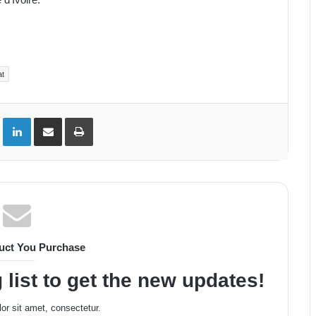
at
ok
Twitter
Linkedin
Partager par email
Imprimer
uct You Purchase
 list to get the new updates!
or sit amet, consectetur.