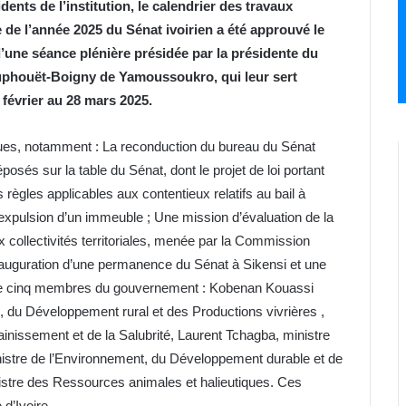
nts de l’institution, le calendrier des travaux
 de l’année 2025 du Sénat ivoirien a été approuvé le
 d’une séance plénière présidée par la présidente du
uphouët-Boigny de Yamoussoukro, qui leur sert
février au 28 mars 2025.
évues, notamment : La reconduction du bureau du Sénat
osés sur la table du Sénat, dont le projet de loi portant
s règles applicables aux contentieux relatifs au bail à
’expulsion d’un immeuble ; Une mission d’évaluation de la
x collectivités territoriales, menée par la Commission
inauguration d’une permanence du Sénat à Sikensi et une
 de cinq membres du gouvernement : Kobenan Kouassi
re, du Développement rural et des Productions vivrières ,
ainissement et de la Salubrité, Laurent Tchagba, ministre
stre de l’Environnement, du Développement durable et de
nistre des Ressources animales et halieutiques. Ces
 d’Ivoire.