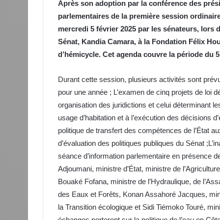
Après son adoption par la conférence des préside
parlementaires de la première session ordinaire
mercredi 5 février 2025 par les sénateurs, lors
Sénat, Kandia Camara, à la Fondation Félix Ho
d’hémicycle. Cet agenda couvre la période du 5 
Durant cette session, plusieurs activités sont pr
pour une année ; L’examen de cinq projets de loi dép
organisation des juridictions et celui déterminant le
usage d’habitation et à l’exécution des décisions d
politique de transfert des compétences de l’État au
d’évaluation des politiques publiques du Sénat ;L’
séance d’information parlementaire en présence
Adjoumani, ministre d’État, ministre de l’Agricultu
Bouaké Fofana, ministre de l’Hydraulique, de l’Ass
des Eaux et Forêts, Konan Assahoré Jacques, mini
la Transition écologique et Sidi Tiémoko Touré, mi
échanges porteront sur la politique de l’eau en Côte