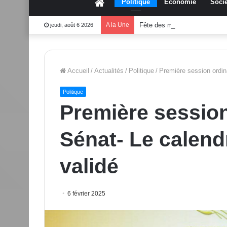
Accueil
Politique
Économie
Socié
A la Une
Fête des mères 2026:Mouss
jeudi, août 6 2026
Accueil
/
Actualités
/
Politique
/
Première session ordin
Politique
Première session
Sénat- Le calend
validé
6 février 2025