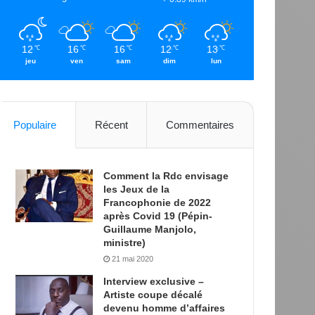
12
16
16
12
13
℃
℃
℃
℃
℃
jeu
ven
sam
dim
lun
Populaire
Récent
Commentaires
Comment la Rdc envisage
les Jeux de la
Francophonie de 2022
après Covid 19 (Pépin-
Guillaume Manjolo,
ministre)
21 mai 2020
Interview exclusive –
Artiste coupe décalé
devenu homme d’affaires