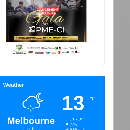
Weather
13
℃
Melbourne
13º - 10º
77%
Light Rain
0.89 km/h