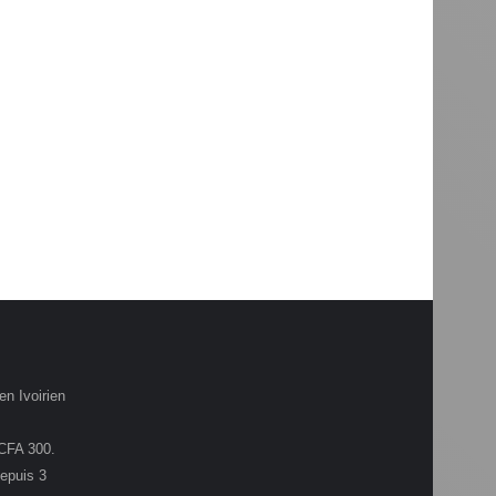
en Ivoirien
.CFA 300.
depuis 3