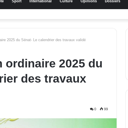
té
Sport
International
Culture
Opinions
Dossiers
a Traoré Koudougou rend hommage aux femmes de Morondo
aire 2025 du Sénat- Le calendrier des travaux validé
 ordinaire 2025 du
rier des travaux
0
99