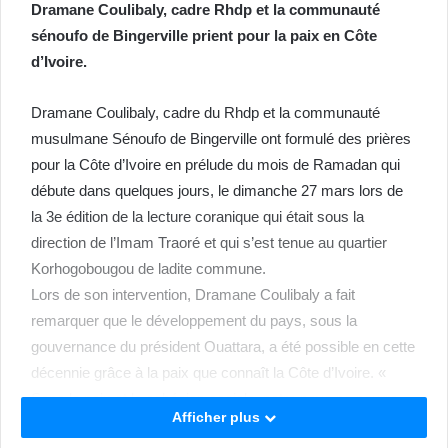
Dramane Coulibaly, cadre Rhdp et la communauté
sénoufo de Bingerville prient pour la paix en Côte
d’Ivoire.
Dramane Coulibaly, cadre du Rhdp et la communauté
musulmane Sénoufo de Bingerville ont formulé des prières
pour la Côte d’Ivoire en prélude du mois de Ramadan qui
débute dans quelques jours, le dimanche 27 mars lors de
la 3e édition de la lecture coranique qui était sous la
direction de l’Imam Traoré et qui s’est tenue au quartier
Korhogobougou de ladite commune.
Lors de son intervention, Dramane Coulibaly a fait
remarquer que le développement du pays, sous la
gouvernance du président Ouattara, a été possible en cette
décennie grâce à la paix que connaît la Côte d’Ivoire. «
Sans la paix et la cohésion sociale, notre pays ne pourra
Afficher plus
pas avancer. Le président Alassane Ouattara nous a