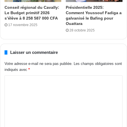
fait savoir que cette lecture coranique rentre dans le cadre
Conseil régional du Cavally:
Présidentielle 2025:
Le Budget primitif 2026
Comment Youssouf Fadiga a
des activités annuelles de son association. « Cette lecture
s’élève à 8 258 587 000 CFA
galvanisé le Bafing pour
coranique rentre dans le cadre de nos activités annuelles.
Ouattara
17 novembre 2025
Nous nous retrouvons pour prier afin que Dieu puisse
28 octobre 2025
mettre sa main pour que nous puissions vivre en parfaite
harmonie avec les autres communautés. Nous avons prié
pour notre Bingerville mais pour la Côte d’Ivoire en
Laisser un commentaire
générale. Aussi faire des prières pour autorités », a-t-il fait
Votre adresse e-mail ne sera pas publiée.
Les champs obligatoires sont
savoir.
indiqués avec
*
Touré Abdoulaye avec D. Ouattara
Tags
cadre
Dramane Coulibaly
RHDP