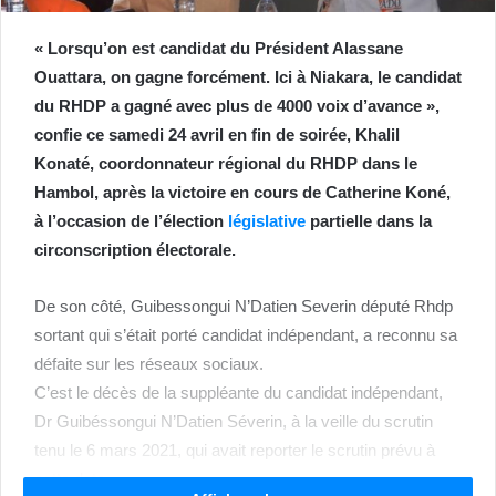
« Lorsqu’on est candidat du Président Alassane
Ouattara, on gagne forcément. Ici à Niakara, le candidat
du RHDP a gagné avec plus de 4000 voix d’avance »,
confie ce samedi 24 avril en fin de soirée, Khalil
Konaté, coordonnateur régional du RHDP dans le
Hambol, après la victoire en cours de Catherine Koné,
à l’occasion de l’élection
législative
partielle dans la
circonscription électorale.
De son côté, Guibessongui N’Datien Severin député Rhdp
sortant qui s’était porté candidat indépendant, a reconnu sa
défaite sur les réseaux sociaux.
C’est le décès de la suppléante du candidat indépendant,
Dr Guibéssongui N’Datien Séverin, à la veille du scrutin
tenu le 6 mars 2021, qui avait reporter le scrutin prévu à
cette date.