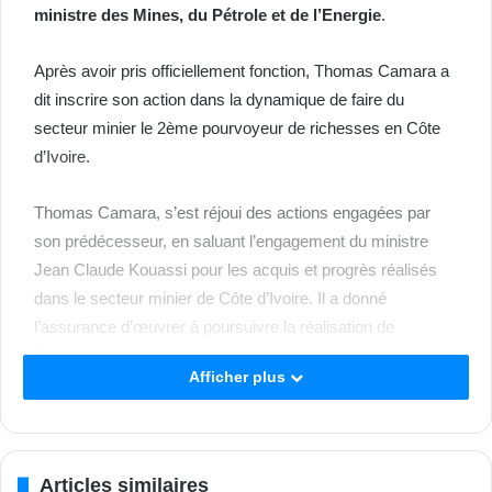
ministre des Mines, du Pétrole et de l’Energie
.
Après avoir pris officiellement fonction, Thomas Camara a
dit inscrire son action dans la dynamique de faire du
secteur minier le 2ème pourvoyeur de richesses en Côte
d’Ivoire.
Thomas Camara, s’est réjoui des actions engagées par
son prédécesseur, en saluant l’engagement du ministre
Jean Claude Kouassi pour les acquis et progrès réalisés
dans le secteur minier de Côte d’Ivoire. Il a donné
l’assurance d’œuvrer à poursuivre la réalisation de
l’ambition de faire du secteur minier, le deuxième
Afficher plus
pourvoyeur de richesses Côte d’Ivoire. Pour ce faire, il a
exhorté les principaux responsables de l’administration
minière à demeurer dans la même dynamique pour garder
le même niveau de performances et aller au-delà des
Articles similaires