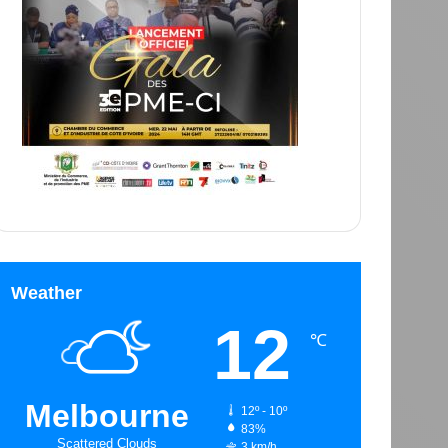
Weather
12
℃
Melbourne
12º - 10º
83%
Scattered Clouds
3 km/h