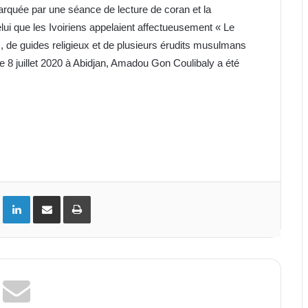
rquée par une séance de lecture de coran et la
elui que les Ivoiriens appelaient affectueusement « Le
, de guides religieux et de plusieurs érudits musulmans
 8 juillet 2020 à Abidjan, Amadou Gon Coulibaly a été
ok
Twitter
Linkedin
Partager par email
Imprimer