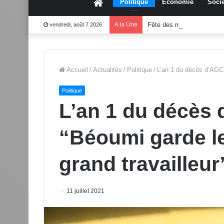
Accueil
Politique
Économie
Socié
A la Une
Fête des mères 2026:Mo
vendredi, août 7 2026
Accueil
/
Actualités
/
Politique
/
L’an 1 du décès d’AGC, 
Politique
L’an 1 du décès 
“Béoumi garde le
grand travailleur
11 juillet 2021