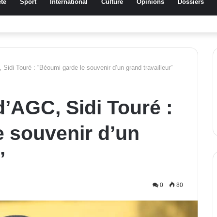
té
Sport
International
Culture
Opinions
Dossiers
ussa Traoré Koudougou rend hommage aux femmes de Morondo
Sidi Touré : “Béoumi garde le souvenir d’un grand travailleur”
d’AGC, Sidi Touré :
 souvenir d’un
”
0
80