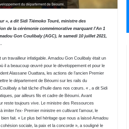
e développement du département de Béoumi.
ur », a dit Sidi Tiémoko Touré, ministre des
sion de la cérémonie commémorative marquant l’An 1
Amadou Gon Coulibaly (AGC), le samedi 10 juillet 2021,
.
 un travailleur infatigable. Amadou Gon Coulibaly était un
 où il a beaucoup œuvré pour le développement et pour le
nt Alassane Ouattara, les actions de l’ancien Premier
tre le département de Béoumi sur les rails du
ibaly a fait tâche d’huile dans nos cœurs. « , a dit Sidi
iques, par ailleurs fils et cadre de Béoumi. Avant
ur reste toujours vive. Le ministre des Ressources
 imiter l’ex- Premier ministre en cultivant l’amour, le
ail bien fait. « Le plus bel héritage que nous a laissé Amadou
cohésion sociale, la paix et la concorde », a souligné le