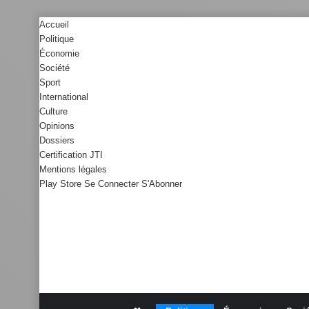
Accueil
Politique
Économie
Société
Sport
International
Culture
Opinions
Dossiers
Certification JTI
Mentions légales
Play Store
Se Connecter
S'Abonner