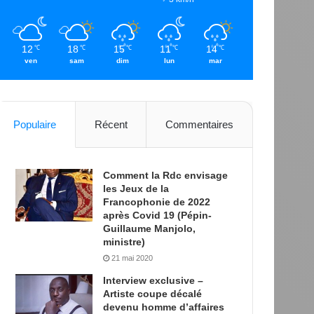
12
18
15
11
14
℃
℃
℃
℃
℃
ven
sam
dim
lun
mar
Populaire
Récent
Commentaires
Comment la Rdc envisage
les Jeux de la
Francophonie de 2022
après Covid 19 (Pépin-
Guillaume Manjolo,
ministre)
21 mai 2020
Interview exclusive –
Artiste coupe décalé
devenu homme d’affaires