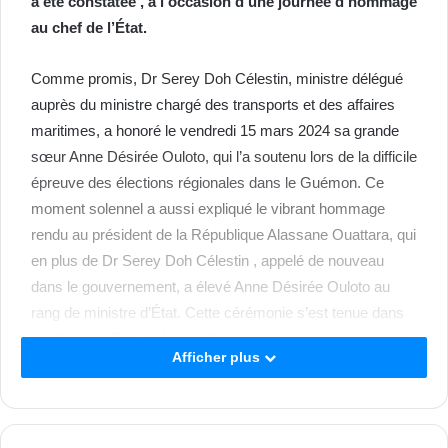
a été constatée , à l’occasion d’une journée d’hommage
au chef de l’État.
Comme promis, Dr Serey Doh Célestin, ministre délégué
auprès du ministre chargé des transports et des affaires
maritimes, a honoré le vendredi 15 mars 2024 sa grande
sœur Anne Désirée Ouloto, qui l’a soutenu lors de la difficile
épreuve des élections régionales dans le Guémon. Ce
moment solennel a aussi expliqué le vibrant hommage
rendu au président de la République Alassane Ouattara, qui
en plus de Dr Serey Doh Célestin , appelé de nouveau
dans le gouvernement, a élevé Anne Désirée Ouloto au
rang de ministre d’État. Cette cérémonie s’est tenue dans
le village de Dah de la tribu Guého situé dans la commune
Afficher plus
de Bangolo dont est originaire Sérey Doh Célestin.
Le message de Anne Désirée Ouloto