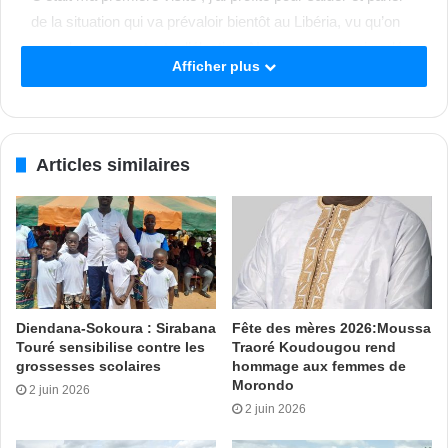
de la situation qui va prévaloir bientôt au Libéria, vu qu’on
sera dans un contexte d’élection. Nous avons aussi parlé
Afficher plus
de Droit et de tout ce qui concerne la juridiction », a dit
Mme Sie-A-Nyene G.Yuoh.
Mamadou Ouattara avec L.Abdul
Articles similaires
Tags
Chantal Camara
Côte d’Ivoire
Cour suprême
échange
Libéria
Présidente
visite de travail
Diendana-Sokoura : Sirabana
Fête des mères 2026:Moussa
Touré sensibilise contre les
Traoré Koudougou rend
grossesses scolaires
hommage aux femmes de
Morondo
2 juin 2026
2 juin 2026