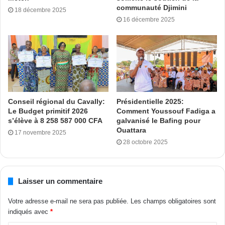
souhaitant par la même occasion plein succès, longévité et
communauté Djimini
18 décembre 2025
16 décembre 2025
le maximum d’efficacité dans cette exaltante mission.
Dans la foulée, elle a rendu hommage aux populations du
district du Denguélé pour le soutien sans faille et
inconditionnel au président de la République Alassane
Ouattara.
Conseil régional du Cavally:
Présidentielle 2025:
Le Budget primitif 2026
Comment Youssouf Fadiga a
Adama Bictogo insiste sur l’union des cadres du
s’élève à 8 258 587 000 CFA
galvanisé le Bafing pour
Denguélé
Ouattara
17 novembre 2025
28 octobre 2025
Le message à l’union de la ministre d’État Kandia Camara
a été précédé par celui du Vice-président de l’Assemblée
nationale et secrétaire exécutif du Rhdp Adama Bictogo.
Laisser un commentaire
Votre adresse e-mail ne sera pas publiée.
Les champs obligatoires sont
« Le président Alassane Ouattara a fait confiance à l’un des
indiqués avec
*
dignes fils du Denguélé en la personne de Gaoussou Touré