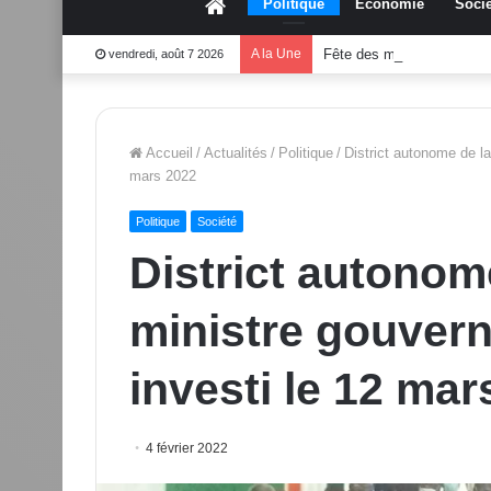
Accueil
Politique
Économie
Socié
A la Une
Fête des mères 2026:Mo
vendredi, août 7 2026
Accueil
/
Actualités
/
Politique
/
District autonome de l
mars 2022
Politique
Société
District autonom
ministre gouver
investi le 12 mar
4 février 2022