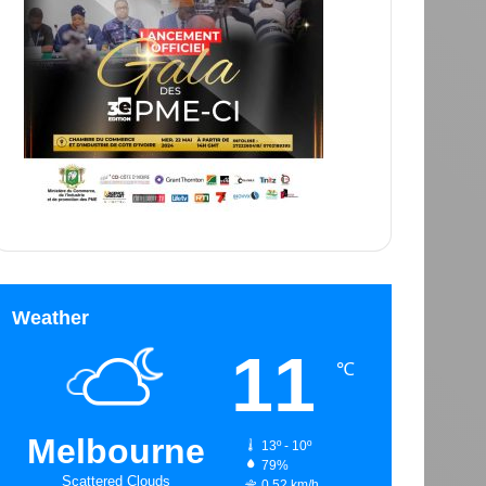
Weather
11
℃
Melbourne
13º - 10º
79%
Scattered Clouds
0.52 km/h