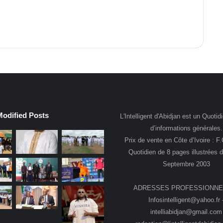
Modified Posts
L'Intelligent d'Abidjan est un Quotidi
d’informations générales.
Prix de vente en Côte d’Ivoire : F
Quotidien de 8 pages illustrées 
Septembre 2003
ADRESSES PROFESSIONNE
Infosintelligent@yahoo.fr 
intelliabidjan@gmail.com