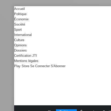
Accueil
Politique
Économie
Société
Sport
International
Culture
Opinions
Dossiers
Certification JTI
Mentions légales
Play Store
Se Connecter
S'Abonner