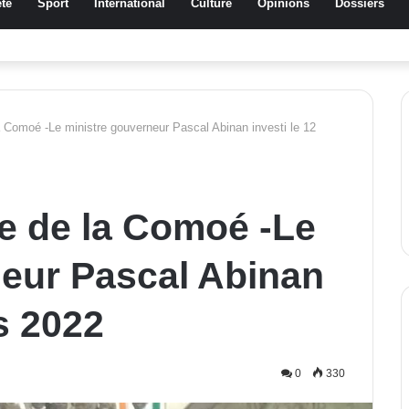
té
Sport
International
Culture
Opinions
Dossiers
ussa Traoré Koudougou rend hommage aux femmes de Morondo
a Comoé -Le ministre gouverneur Pascal Abinan investi le 12
e de la Comoé -Le
neur Pascal Abinan
s 2022
0
330