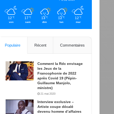
12
17
13
12
12
℃
℃
℃
℃
℃
ven
sam
dim
lun
mar
Populaire
Récent
Commentaires
Comment la Rdc envisage
les Jeux de la
Francophonie de 2022
après Covid 19 (Pépin-
Guillaume Manjolo,
ministre)
21 mai 2020
Interview exclusive –
Artiste coupe décalé
devenu homme d’affaires