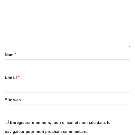
Tags
Blolequin
Guiglo
Législatives
RHDP
Taï
Vouho Olivier
Nom
*
E-mail
*
Site web
Enregistrer mon nom, mon e-mail et mon site dans le
navigateur pour mon prochain commentaire.